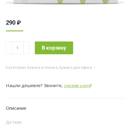
290
₽
Количество
В корзину
товара
Бумага
Категории:
Бумага и пленка
,
Бумага для офиса
Cactus
C
Нашли дешевле? Звоните,
снизим цену
!
CS-
OP-
A480250
Описание
A4
марка
Детали
C/80г/