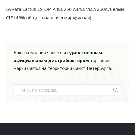
м2/250л./
Бумага Cactus CS-OP-A480250 A4/80г/м2/250л./белый
белый
CIE146% общего назначения(офисная)
CIE146%
общего
назначения(офисная)
Наша компания является
единственным
официальным дистрибьютором
торговой
марки Cactus на территории Санкт-Петербурга.