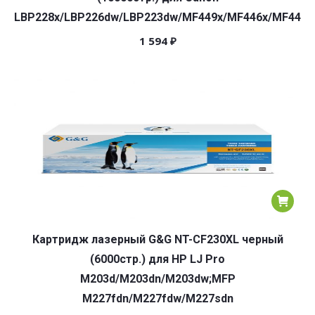
LBP228x/LBP226dw/LBP223dw/MF449x/MF446x/MF445
1 594
₽
Картридж лазерный G&G NT-CF230XL черный
(6000стр.) для HP LJ Pro
M203d/M203dn/M203dw;MFP
M227fdn/M227fdw/M227sdn