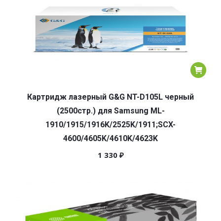
Картридж лазерный G&G NT-D105L черный
(2500стр.) для Samsung ML-
1910/1915/1916K/2525K/1911;SCX-
4600/4605K/4610K/4623K
1 330
₽