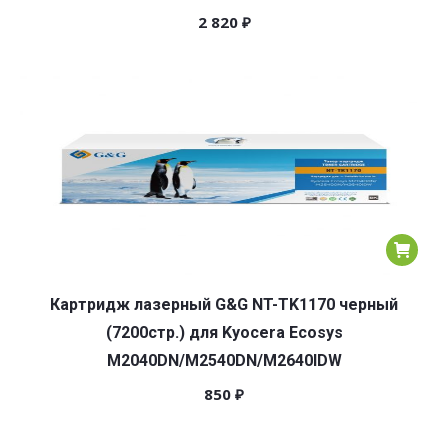
2 820
₽
Картридж лазерный G&G NT-TK1170 черный
(7200стр.) для Kyocera Ecosys
M2040DN/M2540DN/M2640IDW
850
₽