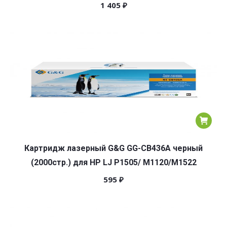
1 405
₽
Картридж лазерный G&G GG-CB436A черный
(2000стр.) для HP LJ P1505/ M1120/M1522
595
₽