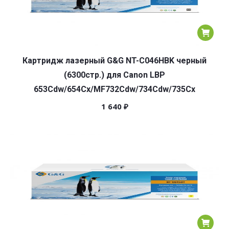
Картридж лазерный G&G NT-C046HBK черный
(6300стр.) для Canon LBP
653Cdw/654Cx/MF732Cdw/734Cdw/735Cx
1 640
₽