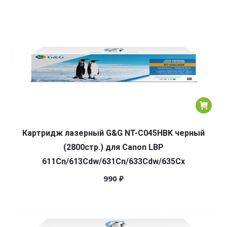
Картридж лазерный G&G NT-C045HBK черный
(2800стр.) для Canon LBP
611Cn/613Cdw/631Cn/633Cdw/635Cx
990
₽