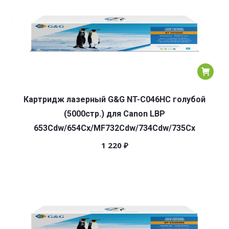
Картридж лазерный G&G NT-C046HC голубой
(5000стр.) для Canon LBP
653Cdw/654Cx/MF732Cdw/734Cdw/735Cx
1 220
₽