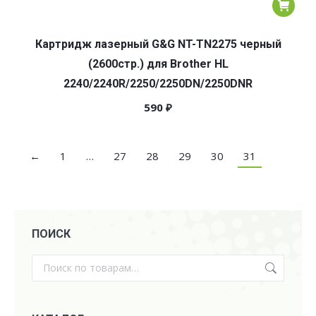
Картридж лазерный G&G NT-TN2275 черный
(2600стр.) для Brother HL
2240/2240R/2250/2250DN/2250DNR
590
₽
←
1
…
27
28
29
30
31
ПОИСК