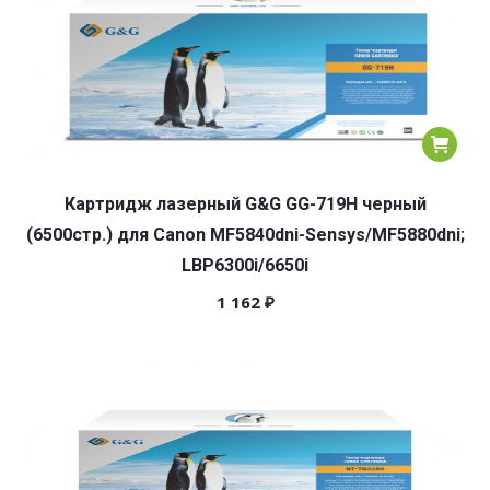
Картридж лазерный G&G GG-719H черный
(6500стр.) для Canon MF5840dni-Sensys/MF5880dni;
LBP6300i/6650i
1 162
₽