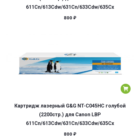
611Cn/613Cdw/631Cn/633Cdw/635Cx
800
₽
Картридж лазерный G&G NT-C045HC голубой
(2200стр.) для Canon LBP
611Cn/613Cdw/631Cn/633Cdw/635Cx
800
₽