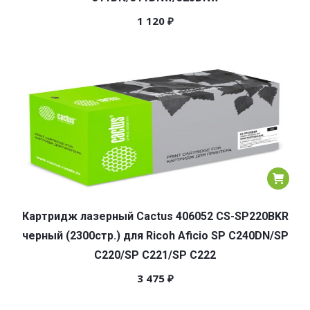
1 120
₽
Картридж лазерный Cactus 406052 CS-SP220BKR
черный (2300стр.) для Ricoh Aficio SP C240DN/SP
C220/SP C221/SP C222
3 475
₽