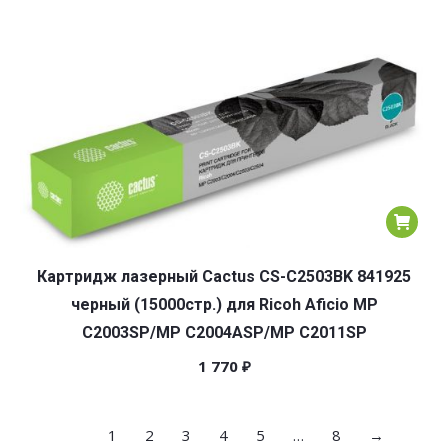
Картридж лазерный Cactus CS-C2503BK 841925
черный (15000стр.) для Ricoh Aficio MP
C2003SP/MP C2004ASP/MP C2011SP
1 770
₽
1
2
3
4
5
…
8
→