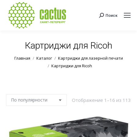
Поиск
Поиск:
Картриджи для Ricoh
Вы здесь:
Главная
Каталог
Картриджи для лазерной печати
Картриджи для Ricoh
Со
Отображение 1–16 из 113
по
по