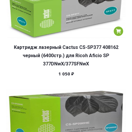
Картридж лазерный Cactus CS-SP377 408162
черный (6400стр.) для Ricoh Aficio SP
377DNwX/377SFNwX
1 050
₽