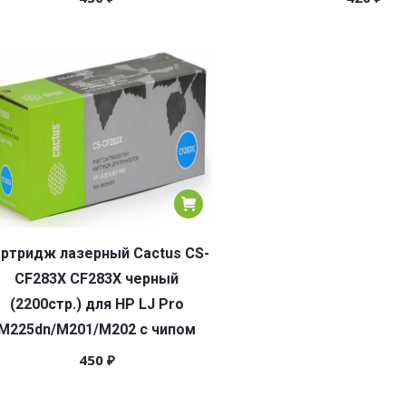
ртридж лазерный Cactus CS-
CF283X CF283X черный
(2200стр.) для HP LJ Pro
M225dn/M201/M202 с чипом
450
₽