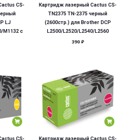
actus CS-
Картридж лазерный Cactus CS-
черный
TN2375 TN-2375 черный
HP LJ
(2600стр.) для Brother DCP
107DN/DW/M7200FD/FDN/FDW/M7300FDN/FDW/M7302FDN
/M1132 с
L2500/L2520/L2540/L2560
390
₽
actus CS-
Картридж лазерный Cactus CS-