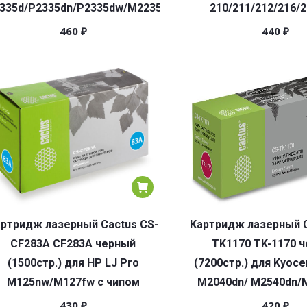
335d/P2335dn/P2335dw/M2235dn/M2735dn/M2835dw
210/211/212/216/2
460
₽
440
₽
ртридж лазерный Cactus CS-
Картридж лазерный C
CF283A CF283A черный
TK1170 TK-1170 
(1500стр.) для HP LJ Pro
(7200стр.) для Kyoce
M125nw/M127fw с чипом
M2040dn/ M2540dn/
430
₽
420
₽