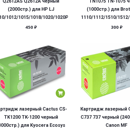
Q2612AS Q2612A черный
TN1075 TN-1075 
(2000стр.) для HP LJ
(1000стр.) для Bro
10/1012/1015/1018/1020/1020Plus/1022/3015/3020
1110/1112/1510/1512
450
₽
300
₽
ртридж лазерный Cactus CS-
Картридж лазерный C
TK1200 TK-1200 черный
C737 737 черный (240
3000стр.) для Kyocera Ecosys
Canon MF