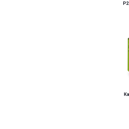
P2
Ка