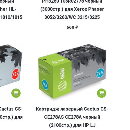
черный
PH3260 106R02778 черный
ther HL-
(3000стр.) для Xerox Phaser
/1810/1815
3052/3260/WC 3215/3225
660
₽
actus CS-
Картридж лазерный Cactus CS-
0стр.) для
CE278AS CE278A черный
(2100стр.) для HP LJ