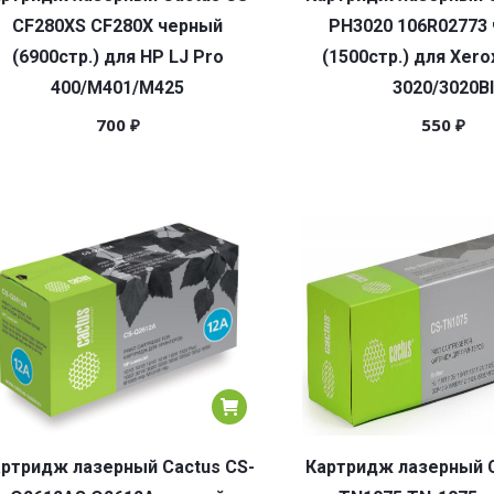
CF280XS CF280X черный
PH3020 106R02773
(6900стр.) для HP LJ Pro
(1500стр.) для Xero
400/M401/M425
3020/3020BI
700
₽
550
₽
ртридж лазерный Cactus CS-
Картридж лазерный C