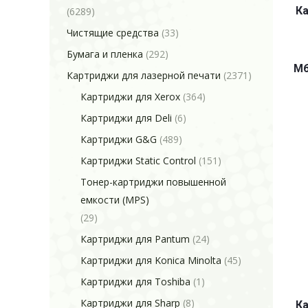
Ка
(6289)
Чистящие средства
(33)
Бумага и пленка
(292)
M6
Картриджи для лазерной печати
(2371)
Картриджи для Xerox
(364)
Картриджи для Deli
(6)
Картриджи G&G
(489)
Картриджи Static Control
(151)
Тонер-картриджи повышенной
емкости (MPS)
(29)
Картриджи для Pantum
(24)
Картриджи для Konica Minolta
(45)
Картриджи для Toshiba
(1)
Картриджи для Sharp
(8)
Ка