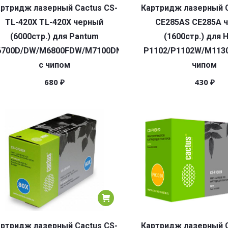
ртридж лазерный Cactus CS-
Картридж лазерный C
TL-420X TL-420X черный
CE285AS CE285A 
(6000стр.) для Pantum
(1600стр.) для 
700D/DW/M6800FDW/M7100DN/DW/M7102DN/M7103DN/M7
P1102/P1102W/M1130
с чипом
чипом
680
₽
430
₽
ртридж лазерный Cactus CS-
Картридж лазерный C