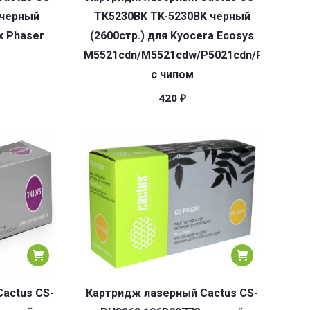
 черный
TK5230BK TK-5230BK черный
x Phaser
(2600стр.) для Kyocera Ecosys
M5521cdn/M5521cdw/P5021cdn/P5021cdw
с чипом
420
₽
actus CS-
Картридж лазерный Cactus CS-