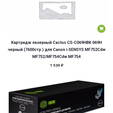
Картридж лазерный Cactus CS-C069HBK 069H
черный (7600стр.) для Canon i-SENSYS MF752Cdw
MF752/MF754Cdw MF754
1 530
₽