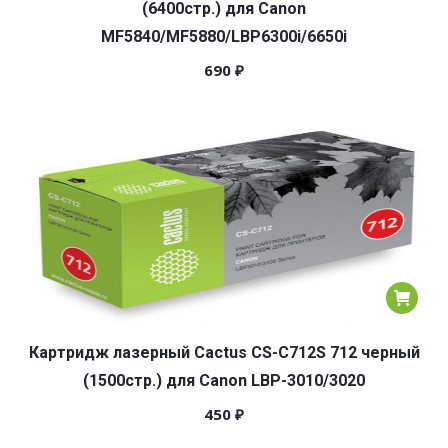
(6400стр.) для Canon
MF5840/MF5880/LBP6300i/6650i
690
₽
Картридж лазерный Cactus CS-C712S 712 черный
(1500стр.) для Canon LBP-3010/3020
450
₽