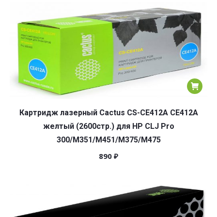
популярности
Картридж лазерный Cactus CS-CE412A CE412A
желтый (2600стр.) для HP CLJ Pro
300/M351/M451/M375/M475
890
₽