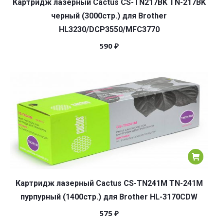
Картридж лазерный Cactus CS-TN217BK TN-217BK
черный (3000стр.) для Brother
HL3230/DCP3550/MFC3770
590
₽
Картридж лазерный Cactus CS-TN241M TN-241M
пурпурный (1400стр.) для Brother HL-3170CDW
575
₽