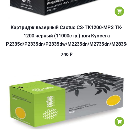
Картридж лазерный Cactus CS-TK1200-MPS TK-
1200 черный (11000стр.) для Kyocera
P2335d/P2335dn/P2335dw/M2235dn/M2735dn/M2835dw
740
₽