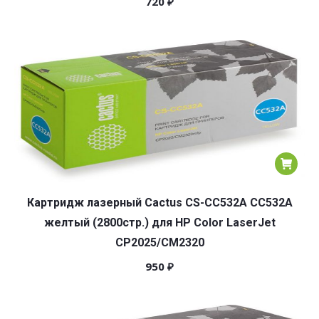
720
₽
Картридж лазерный Cactus CS-CC532A CC532A
желтый (2800стр.) для HP Color LaserJet
CP2025/CM2320
950
₽