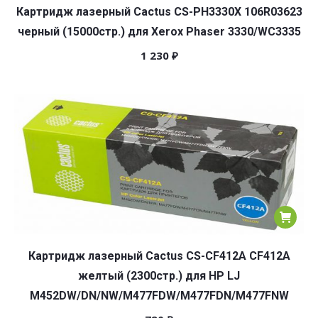
Картридж лазерный Cactus CS-PH3330X 106R03623
черный (15000стр.) для Xerox Phaser 3330/WC3335
1 230
₽
Картридж лазерный Cactus CS-CF412A CF412A
желтый (2300стр.) для HP LJ
M452DW/DN/NW/M477FDW/M477FDN/M477FNW