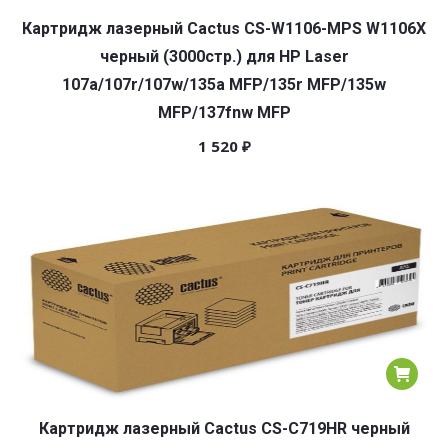
Картридж лазерный Cactus CS-W1106-MPS W1106X
черный (3000стр.) для HP Laser
107a/107r/107w/135a MFP/135r MFP/135w
MFP/137fnw MFP
1 520
₽
Картридж лазерный Cactus CS-C719HR черный