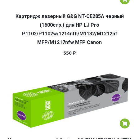
Картридж лазерный G&G NT-CE285A черный
(1600стр.) для HP LJ Pro
P1102/P1102w/1214nfh/M1132/M1212nf
MFP/M1217nfw MFP Canon
550
₽