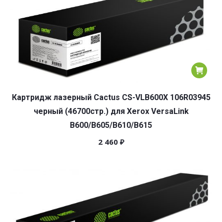
Картридж лазерный Cactus CS-VLB600X 106R03945
черный (46700стр.) для Xerox VersaLink
B600/B605/B610/B615
2 460
₽