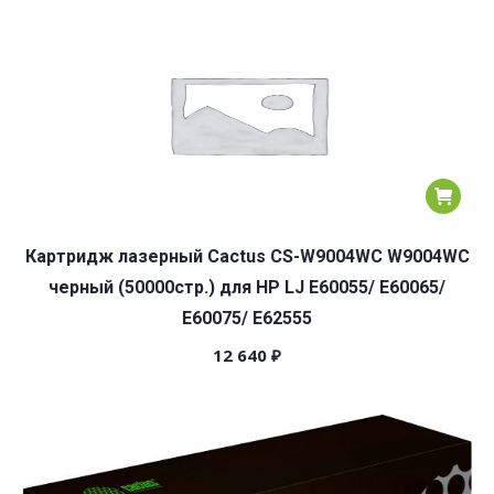
популярности
Картридж лазерный Cactus CS-W9004WC W9004WC
черный (50000стр.) для HP LJ E60055/ E60065/
E60075/ E62555
12 640
₽