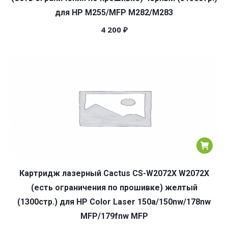
для HP M255/MFP M282/M283
4 200
₽
Картридж лазерный Cactus CS-W2072X W2072X
(есть ограничения по прошивке) желтый
(1300стр.) для HP Color Laser 150a/150nw/178nw
MFP/179fnw MFP