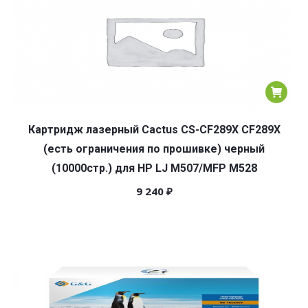
Картридж лазерный Cactus CS-CF289X CF289X
(есть ограничения по прошивке) черный
(10000стр.) для HP LJ M507/MFP M528
9 240
₽