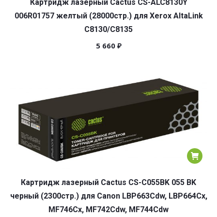
Картридж лазерный Cactus CS-ALC8130Y
006R01757 желтый (28000стр.) для Xerox AltaLink
C8130/C8135
5 660
₽
Картридж лазерный Cactus CS-C055BK 055 BK
черный (2300стр.) для Canon LBP663Cdw, LBP664Cx,
MF746Cx, MF742Cdw, MF744Cdw