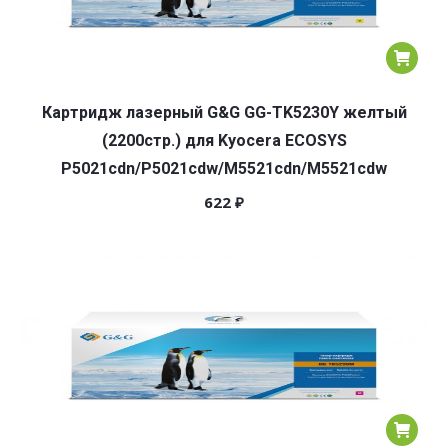
Картридж лазерный G&G GG-TK5230Y желтый
(2200стр.) для Kyocera ECOSYS
P5021cdn/P5021cdw/M5521cdn/M5521cdw
622
₽