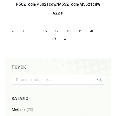
P5021cdn/P5021cdw/M5521cdn/M5521cdw
622
₽
←
1
…
36
37
38
39
40
…
149
→
ПОИСК
КАТАЛОГ
Мебель
(73)