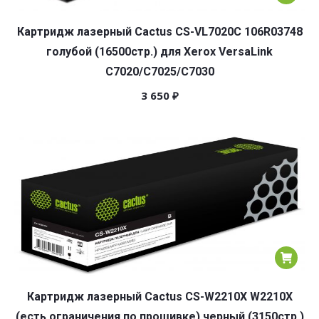
Картридж лазерный Cactus CS-VL7020C 106R03748
голубой (16500стр.) для Xerox VersaLink
C7020/C7025/C7030
3 650
₽
Картридж лазерный Cactus CS-W2210X W2210X
(есть ограничения по прошивке) черный (3150стр.)