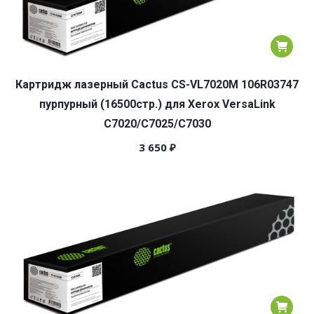
Картридж лазерный Cactus CS-VL7020M 106R03747
пурпурный (16500стр.) для Xerox VersaLink
C7020/C7025/C7030
3 650
₽