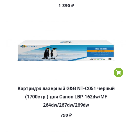
1 390
₽
Картридж лазерный G&G NT-C051 черный
(1700стр.) для Canon LBP 162dw/MF
264dw/267dw/269dw
790
₽