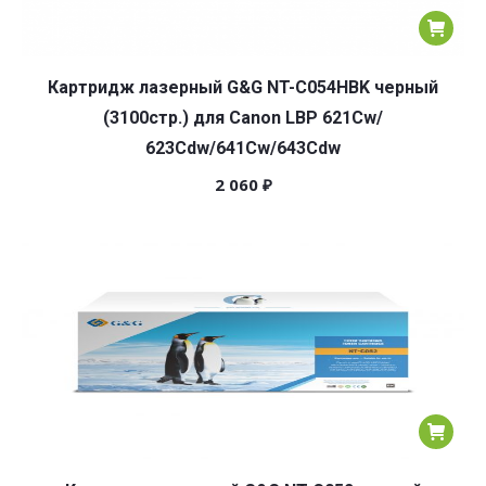
Картридж лазерный G&G NT-C054HBK черный
(3100стр.) для Canon LBP 621Cw/
623Cdw/641Cw/643Cdw
2 060
₽