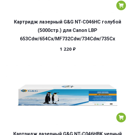
Картридж лазерный G&G NT-C046HC голубой
(5000стр.) для Canon LBP
653Cdw/654Cx/MF732Cdw/734Cdw/735Cx
1 220
₽
Картридж лазерный G&G NT-C046HBK черный