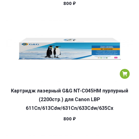
800
₽
Картридж лазерный G&G NT-C045HM пурпурный
(2200стр.) для Canon LBP
611Cn/613Cdw/631Cn/633Cdw/635Cx
800
₽