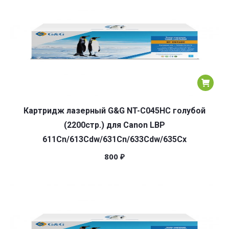
Картридж лазерный G&G NT-C045HC голубой
(2200стр.) для Canon LBP
611Cn/613Cdw/631Cn/633Cdw/635Cx
800
₽