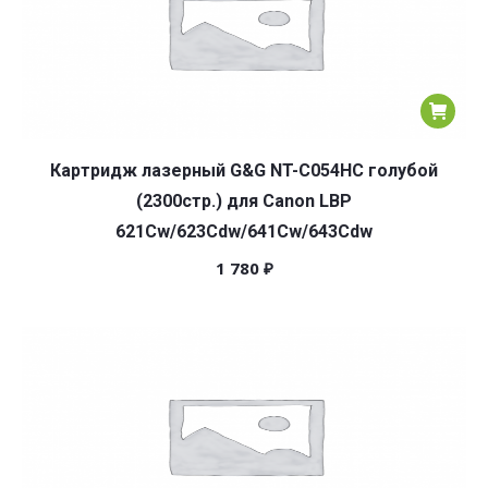
Картридж лазерный G&G NT-C054HC голубой
(2300стр.) для Canon LBP
621Cw/623Cdw/641Cw/643Cdw
1 780
₽