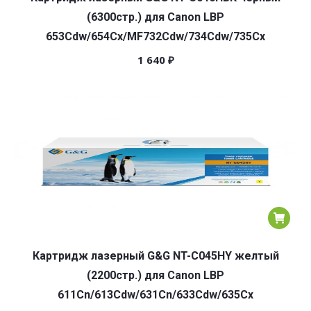
(6300стр.) для Canon LBP
653Cdw/654Cx/MF732Cdw/734Cdw/735Cx
1 640
₽
Картридж лазерный G&G NT-C045HY желтый
(2200стр.) для Canon LBP
611Cn/613Cdw/631Cn/633Cdw/635Cx