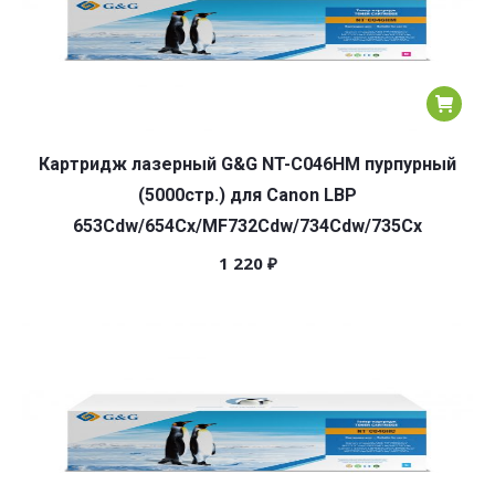
Картридж лазерный G&G NT-C046HM пурпурный
(5000стр.) для Canon LBP
653Cdw/654Cx/MF732Cdw/734Cdw/735Cx
1 220
₽