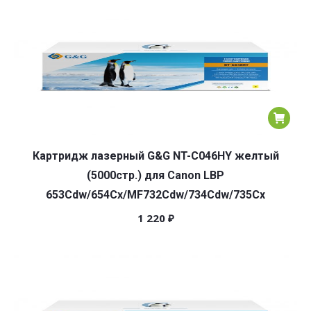
Картридж лазерный G&G NT-C046HY желтый
(5000стр.) для Canon LBP
653Cdw/654Cx/MF732Cdw/734Cdw/735Cx
1 220
₽