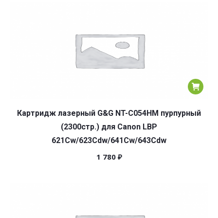
популярности
Картридж лазерный G&G NT-C054HM пурпурный
(2300стр.) для Canon LBP
621Cw/623Cdw/641Cw/643Cdw
1 780
₽