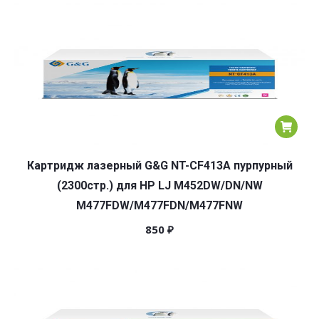
популярности
Картридж лазерный G&G NT-CF413A пурпурный
(2300стр.) для HP LJ M452DW/DN/NW
M477FDW/M477FDN/M477FNW
850
₽