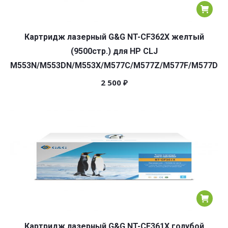
Картридж лазерный G&G NT-CF362X желтый
(9500стр.) для HP CLJ
M553N/M553DN/M553X/M577C/M577Z/M577F/M577DN
2 500
₽
Картридж лазерный G&G NT-CF361X голубой