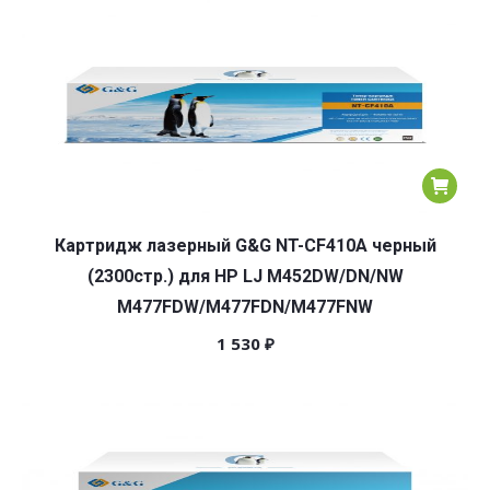
Картридж лазерный G&G NT-CF410A черный
(2300стр.) для HP LJ M452DW/DN/NW
M477FDW/M477FDN/M477FNW
1 530
₽