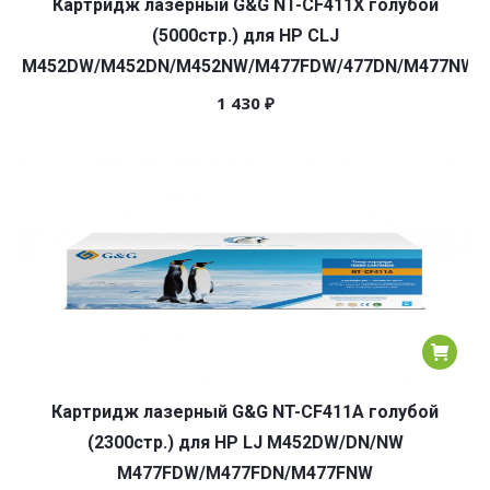
Картридж лазерный G&G NT-CF411X голубой
(5000стр.) для HP CLJ
M452DW/M452DN/M452NW/M477FDW/477DN/M477NW
1 430
₽
Картридж лазерный G&G NT-CF411A голубой
(2300стр.) для HP LJ M452DW/DN/NW
M477FDW/M477FDN/M477FNW