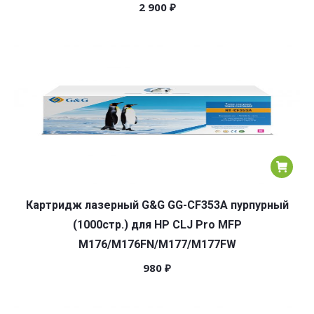
2 900
₽
Картридж лазерный G&G GG-CF353A пурпурный
(1000стр.) для HP CLJ Pro MFP
M176/M176FN/M177/M177FW
980
₽