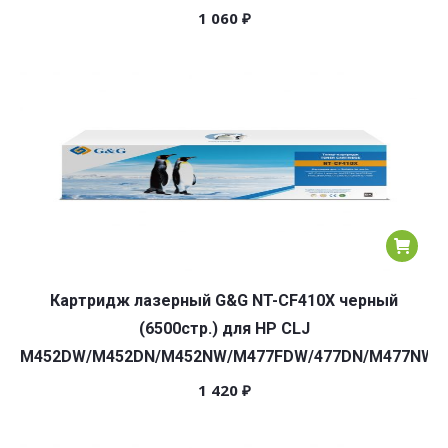
1 060
₽
Картридж лазерный G&G NT-CF410X черный
(6500стр.) для HP CLJ
M452DW/M452DN/M452NW/M477FDW/477DN/M477NW
1 420
₽