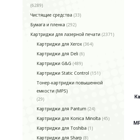
(6289)
Чистящие средства
(33)
Бумага и пленка
(292)
Картриджи для лазерной печати
(2371)
Картриджи для Xerox
(364)
Картриджи для Deli
(6)
Картриджи G&G
(489)
Картриджи Static Control
(151)
Тонер-картриджи повышенной
емкости (MPS)
Ка
(29)
Картриджи для Pantum
(24)
Картриджи для Konica Minolta
(45)
MP
Картриджи для Toshiba
(1)
Картриджи для Sharp
(8)