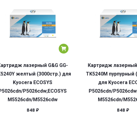
Картридж лазерный G&G GG-
Картридж лазерный
5240Y желтый (3000стр.) для
TK5240M пурпурный (
Kyocera ECOSYS
для Kyocera EC
P5026cdn/P5026cdw;ECOSYS
P5026cdn/P5026cdw
M5526cdn/M5526cdw
M5526cdn/M552
848
₽
848
₽