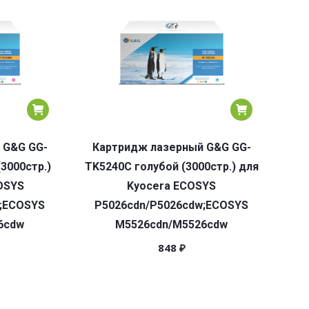
 G&G GG-
Картридж лазерный G&G GG-
3000стр.)
TK5240C голубой (3000стр.) для
OSYS
Kyocera ECOSYS
;ECOSYS
P5026cdn/P5026cdw;ECOSYS
6cdw
M5526cdn/M5526cdw
848
₽