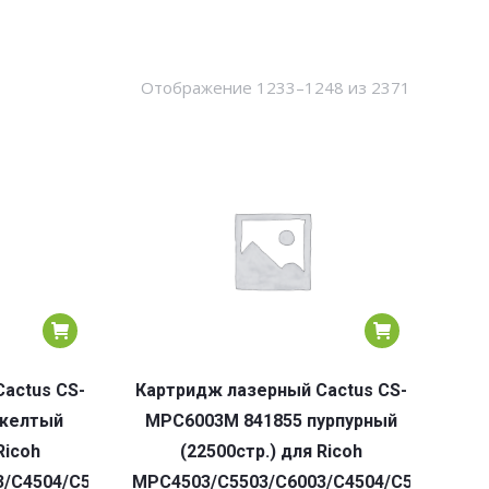
Сортировк
Отображение 1233–1248 из 2371
по
популярн
actus CS-
Картридж лазерный Cactus CS-
 желтый
MPC6003M 841855 пурпурный
Ricoh
(22500стр.) для Ricoh
/C4504/C5504/C6004
MPC4503/C5503/C6003/C4504/C5504/C60