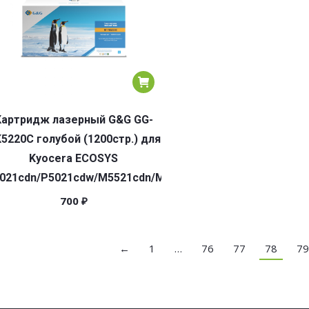
Картридж лазерный G&G GG-
5220C голубой (1200стр.) для
Kyocera ECOSYS
021cdn/P5021cdw/M5521cdn/M5521cdw
700
₽
←
1
…
76
77
78
79