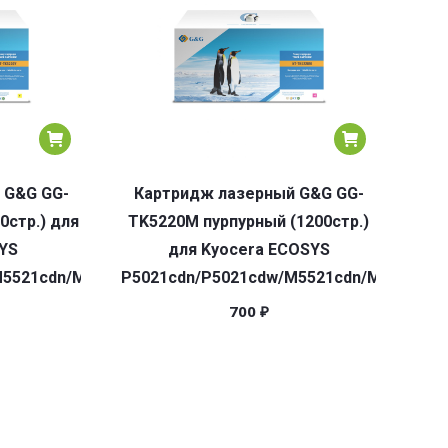
 G&G GG-
Картридж лазерный G&G GG-
0стр.) для
TK5220M пурпурный (1200стр.)
YS
для Kyocera ECOSYS
M5521cdn/M5521cdw
P5021cdn/P5021cdw/M5521cdn/M5521cdw
700
₽