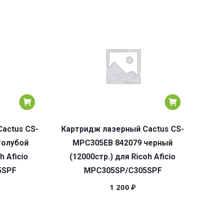
actus CS-
Картридж лазерный Cactus CS-
голубой
MPC305EB 842079 черный
h Aficio
(12000стр.) для Ricoh Aficio
5SPF
MPC305SP/C305SPF
1 200
₽