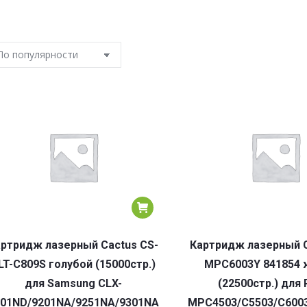
ртридж лазерный Cactus CS-
Картридж лазерный C
LT-C809S голубой (15000стр.)
MPC6003Y 841854
для Samsung CLX-
(22500стр.) для 
201ND/9201NA/9251NA/9301NA
MPC4503/C5503/C6003