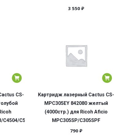
3 550
₽
actus CS-
Картридж лазерный Cactus CS-
голубой
MPC305EY 842080 желтый
Ricoh
(4000стр.) для Ricoh Aficio
/C4504/C5504/C6004
MPC305SP/C305SPF
790
₽