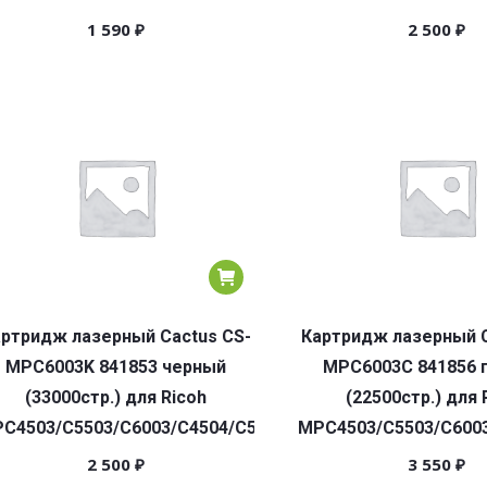
1 590
₽
2 500
₽
ртридж лазерный Cactus CS-
Картридж лазерный C
MPC6003K 841853 черный
MPC6003C 841856 
(33000стр.) для Ricoh
(22500стр.) для 
C4503/C5503/C6003/C4504/C5504/C6004
MPC4503/C5503/C6003
2 500
₽
3 550
₽