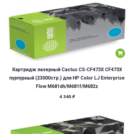
популярности
Картридж лазерный Cactus CS-CF473X CF473X
пурпурный (23000стр.) для HP Color LJ Enterprise
Flow M681dh/M681f/M682z
4 340
₽