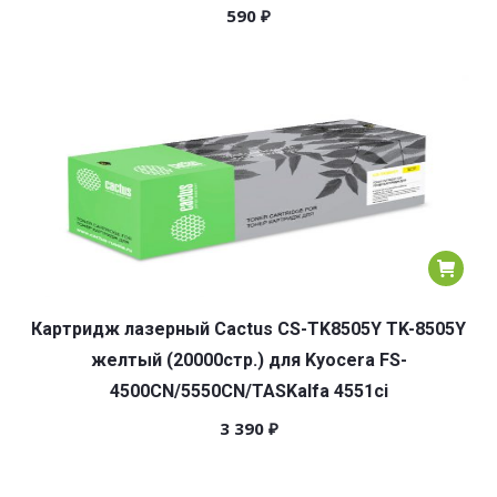
590
₽
Картридж лазерный Cactus CS-TK8505Y TK-8505Y
желтый (20000стр.) для Kyocera FS-
4500CN/5550CN/TASKalfa 4551ci
3 390
₽