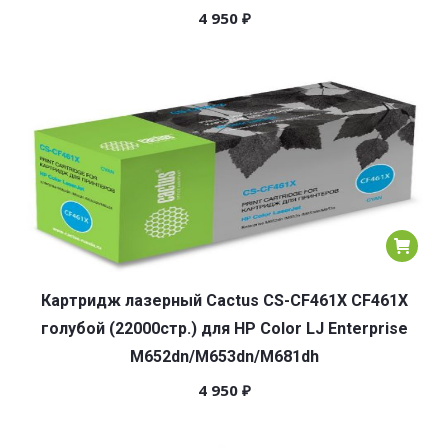
4 950
₽
Картридж лазерный Cactus CS-CF461X CF461X
голубой (22000стр.) для HP Color LJ Enterprise
M652dn/M653dn/M681dh
4 950
₽