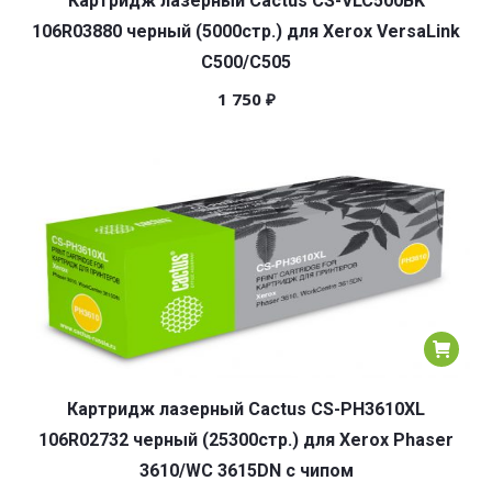
Картридж лазерный Cactus CS-VLC500BK
106R03880 черный (5000стр.) для Xerox VersaLink
C500/C505
1 750
₽
Картридж лазерный Cactus CS-PH3610XL
106R02732 черный (25300стр.) для Xerox Phaser
3610/WC 3615DN с чипом