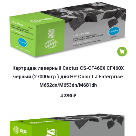
Картридж лазерный Cactus CS-CF460X CF460X
черный (27000стр.) для HP Color LJ Enterprise
M652dn/M653dn/M681dh
4 890
₽