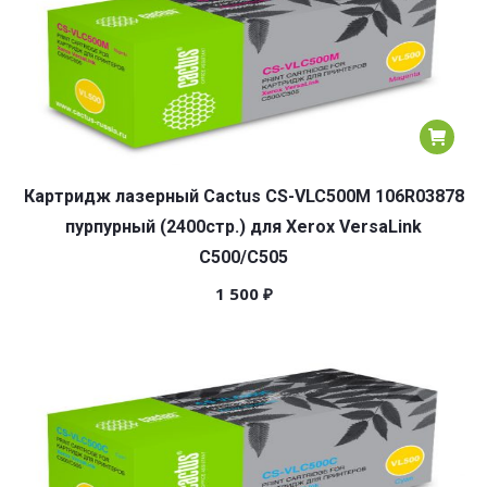
Картридж лазерный Cactus CS-VLC500M 106R03878
пурпурный (2400стр.) для Xerox VersaLink
C500/C505
1 500
₽