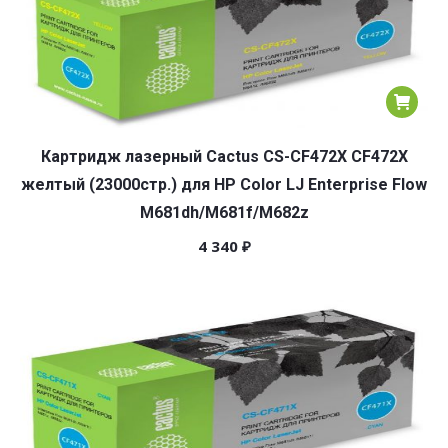
Картридж лазерный Cactus CS-CF472X CF472X
желтый (23000стр.) для HP Color LJ Enterprise Flow
M681dh/M681f/M682z
4 340
₽