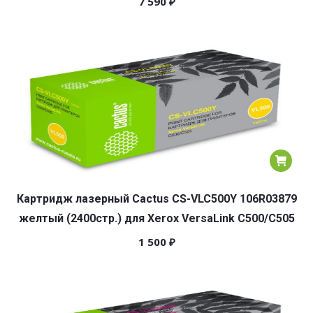
7 590
₽
Картридж лазерный Cactus CS-VLC500Y 106R03879
желтый (2400стр.) для Xerox VersaLink C500/C505
1 500
₽