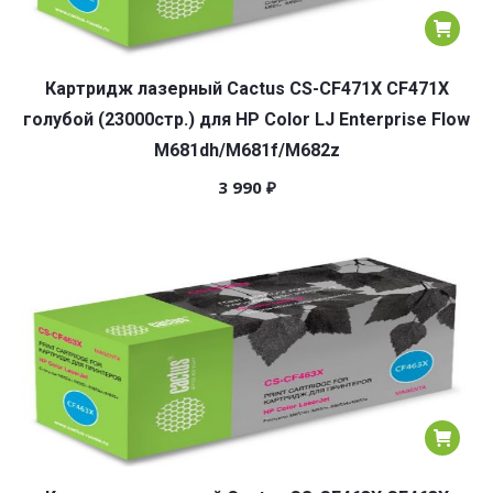
Картридж лазерный Cactus CS-CF471X CF471X
голубой (23000стр.) для HP Color LJ Enterprise Flow
M681dh/M681f/M682z
3 990
₽