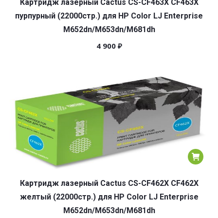
Картридж лазерный Cactus CS-CF463X CF463X
пурпурный (22000стр.) для HP Color LJ Enterprise
M652dn/M653dn/M681dh
4 900
₽
Картридж лазерный Cactus CS-CF462X CF462X
желтый (22000стр.) для HP Color LJ Enterprise
M652dn/M653dn/M681dh