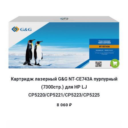
Картридж лазерный G&G NT-CE743A пурпурный
(7300стр.) для HP LJ
CP5220/CP5221/CP5223/CP5225
8 060
₽