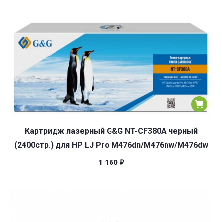
Картридж лазерный G&G NT-CF380A черный
(2400стр.) для HP LJ Pro M476dn/M476nw/M476dw
1 160
₽