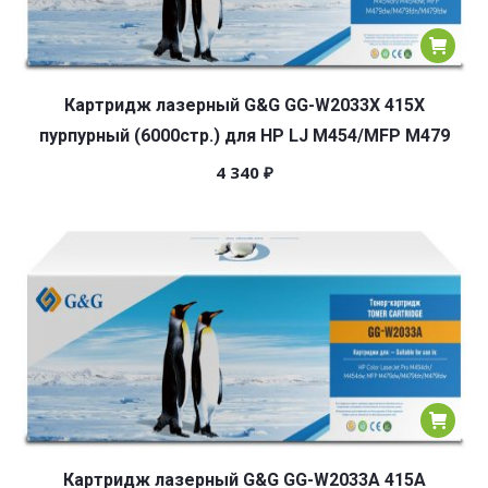
Картридж лазерный G&G GG-W2033X 415X
пурпурный (6000стр.) для HP LJ M454/MFP M479
4 340
₽
Картридж лазерный G&G GG-W2033A 415A