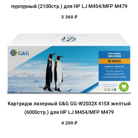
пурпурный (2100стр.) для HP LJ M454/MFP M479
3 360
₽
Картридж лазерный G&G GG-W2032X 415X желтый
(6000стр.) для HP LJ M454/MFP M479
4 200
₽