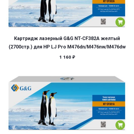
Картридж лазерный G&G NT-CF382A желтый
(2700стр.) для HP LJ Pro M476dn/M476nw/M476dw
1 160
₽