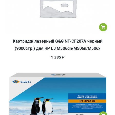
Картридж лазерный G&G NT-CF287A черный
(9000стр.) для HP LJ M506dn/M506n/M506x
1 335
₽