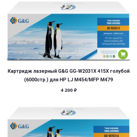
Картридж лазерный G&G GG-W2031X 415X голубой
(6000стр.) для HP LJ M454/MFP M479
4 200
₽