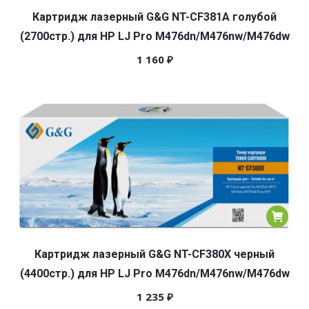
Картридж лазерный G&G NT-CF381A голубой
(2700стр.) для HP LJ Pro M476dn/M476nw/M476dw
1 160
₽
Картридж лазерный G&G NT-CF380X черный
(4400стр.) для HP LJ Pro M476dn/M476nw/M476dw
1 235
₽