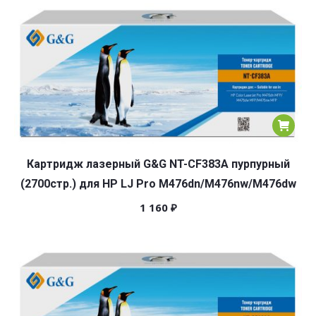
популярности
Картридж лазерный G&G NT-CF383A пурпурный
(2700стр.) для HP LJ Pro M476dn/M476nw/M476dw
1 160
₽