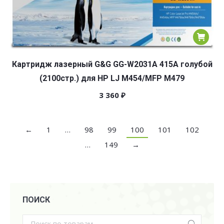
Картридж лазерный G&G GG-W2031A 415A голубой
(2100стр.) для HP LJ M454/MFP M479
3 360
₽
←
1
…
98
99
100
101
102
…
149
→
ПОИСК