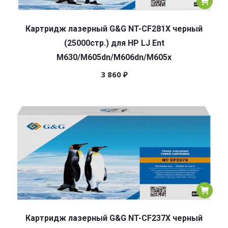
Картридж лазерный G&G NT-CF281X черный
(25000стр.) для HP LJ Ent
M630/M605dn/M606dn/M605x
3 860
₽
Картридж лазерный G&G NT-CF237X черный