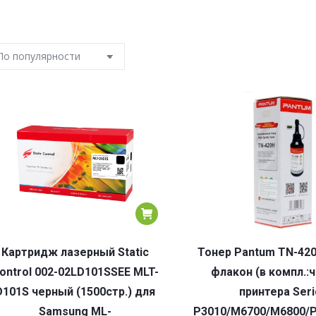
Картридж лазерный Static
Тонер Pantum TN-42
ontrol 002-02LD101SSEE MLT-
флакон (в компл.:ч
D101S черный (1500стр.) для
принтера Seri
Samsung ML-
P3010/M6700/M6800/