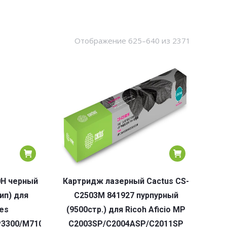
Сортировк
Отображение 625–640 из 2371
по
популярн
0H черный
Картридж лазерный Cactus CS-
ип) для
C2503M 841927 пурпурный
es
(9500стр.) для Ricoh Aficio MP
P3300/M7100/M7200/P3300/M7100/M7300
C2003SP/C2004ASP/C2011SP