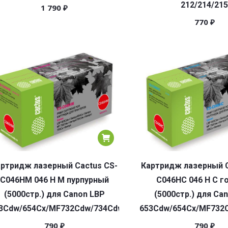
212/214/215
1 790
₽
770
₽
ртридж лазерный Cactus CS-
Картридж лазерный C
C046HM 046 H M пурпурный
C046HC 046 H C г
(5000стр.) для Canon LBP
(5000стр.) для Ca
3Cdw/654Cx/MF732Cdw/734Cdw/735Cx
653Cdw/654Cx/MF732
790
₽
790
₽