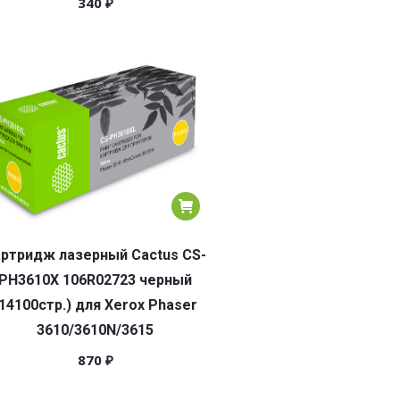
340
₽
ртридж лазерный Cactus CS-
PH3610X 106R02723 черный
(14100стр.) для Xerox Phaser
3610/3610N/3615
870
₽