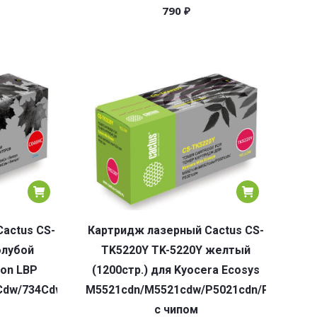
790
₽
actus CS-
Картридж лазерный Cactus CS-
олубой
TK5220Y TK-5220Y желтый
non LBP
(1200стр.) для Kyocera Ecosys
Cdw/734Cdw/735Cx
M5521cdn/M5521cdw/P5021cdn/P5021cdw
с чипом