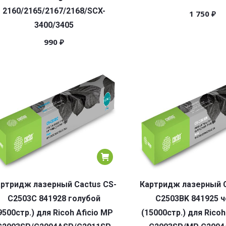
2160/2165/2167/2168/SCX-
1 750
₽
3400/3405
990
₽
ртридж лазерный Cactus CS-
Картридж лазерный C
C2503C 841928 голубой
C2503BK 841925 
9500стр.) для Ricoh Aficio MP
(15000стр.) для Ricoh