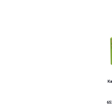
Ка
65