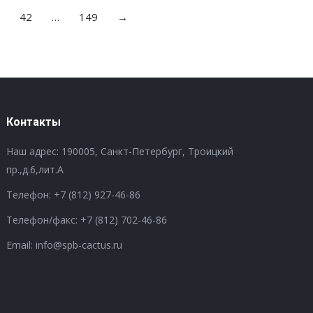
42
…
149
→
Контакты
Наш адрес: 190005, Санкт-Петербург, Троицкий
пр.,д.6,лит.А
Телефон:
+7 (812) 927-46-86
Телефон/факс:
+7 (812) 702-46-86
Email: info@spb-cactus.ru