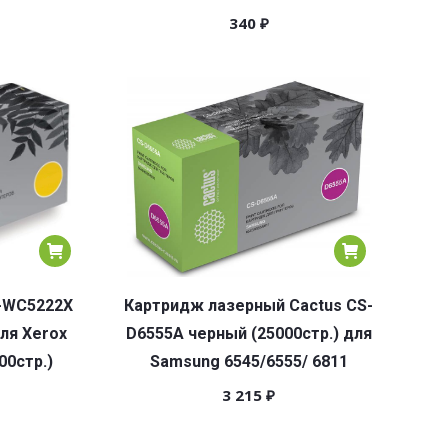
340
₽
-WC5222X
Картридж лазерный Cactus CS-
ля Xerox
D6555A черный (25000стр.) для
00стр.)
Samsung 6545/6555/ 6811
3 215
₽