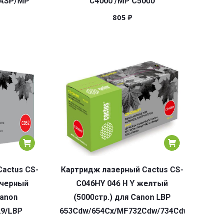
4ASP/MP
C4000 /MP C5000
805
₽
actus CS-
Картридж лазерный Cactus CS-
 черный
C046HY 046 H Y желтый
Canon
(5000стр.) для Canon LBP
29/LBP
653Cdw/654Cx/MF732Cdw/734Cdw/735Cx