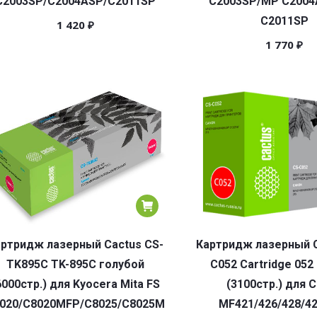
C2003SP/C2004ASP/C2011SP
C2003SP/MP C200
C2011SP
1 420
₽
1 770
₽
ртридж лазерный Cactus CS-
Картридж лазерный C
TK895C TK-895C голубой
C052 Cartridge 052
6000стр.) для Kyocera Mita FS
(3100стр.) для 
020/C8020MFP/C8025/C8025MFP
MF421/426/428/4