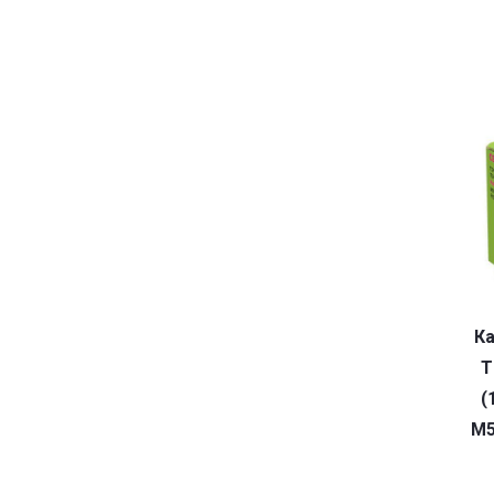
Ка
T
(
M5