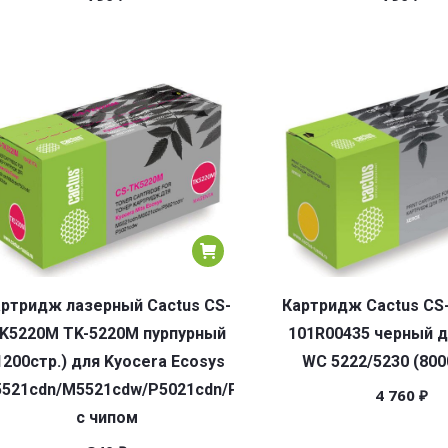
ртридж лазерный Cactus CS-
Картридж Cactus CS
K5220M TK-5220M пурпурный
101R00435 черный д
1200стр.) для Kyocera Ecosys
WC 5222/5230 (800
521cdn/M5521cdw/P5021cdn/P5021cdw
4 760
₽
с чипом