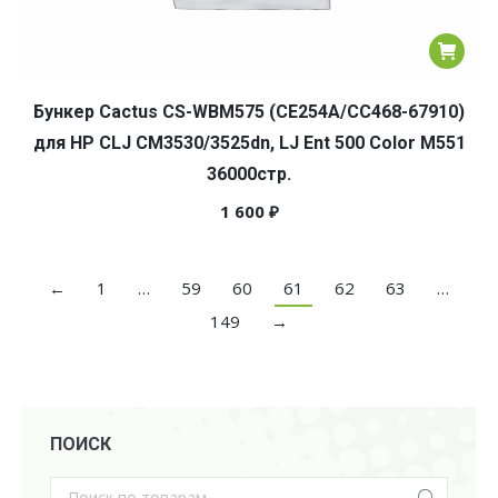
Бункер Cactus CS-WBM575 (CE254A/CC468-67910)
для HP CLJ CM3530/3525dn, LJ Ent 500 Color M551
36000стр.
1 600
₽
←
1
…
59
60
61
62
63
…
149
→
ПОИСК