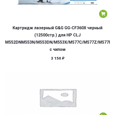
Картридж лазерный G&G GG-CF360X черный
(12500стр.) для HP CLJ
M552DNM553N/M553DN/M553X/M577C/M577Z/M577F/
с чипом
3 150
₽