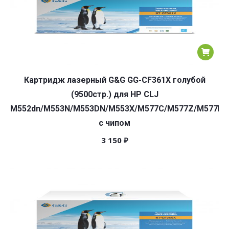
Картридж лазерный G&G GG-CF361X голубой
(9500стр.) для HP CLJ
M552dn/M553N/M553DN/M553X/M577C/M577Z/M577F/
с чипом
3 150
₽