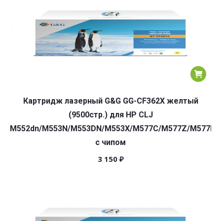
Картридж лазерный G&G GG-CF362X желтый
(9500стр.) для HP CLJ
M552dn/M553N/M553DN/M553X/M577C/M577Z/M577F/
с чипом
3 150
₽