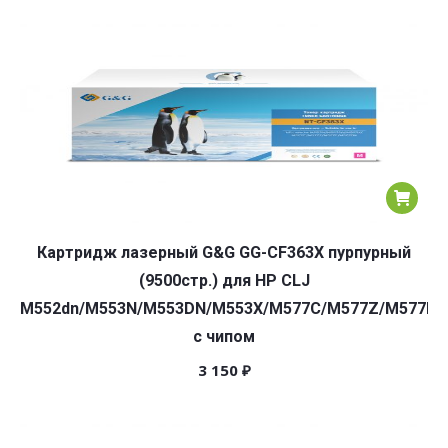
Картридж лазерный G&G GG-CF363X пурпурный
(9500стр.) для HP CLJ
M552dn/M553N/M553DN/M553X/M577C/M577Z/M577F/
с чипом
3 150
₽