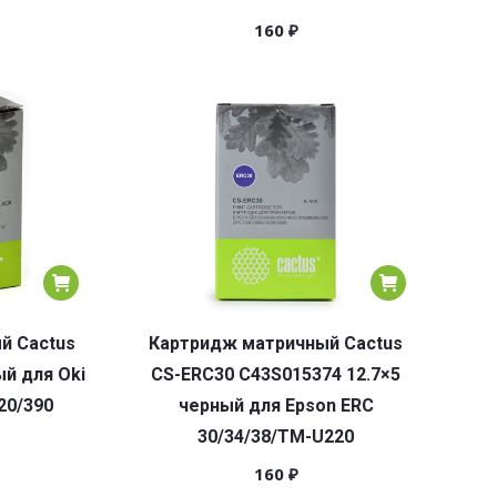
160
₽
й Cactus
Картридж матричный Cactus
ый для Oki
CS-ERC30 C43S015374 12.7×5
20/390
черный для Epson ERC
30/34/38/TM-U220
160
₽