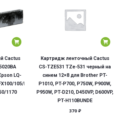
й Cactus
Картридж ленточный Cactus
5020BA
CS-TZE531 TZe-531 черный на
Epson LQ-
синем 12×8 для Brother PT-
FX100/105/LX-
P1010, PT-P700, P750W, P900W,
50/1170
P950W, PT-D210, D450VP, D600VP,
PT-H110BUNDE
370
₽