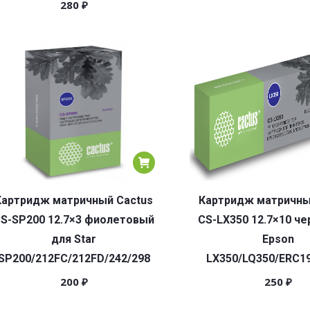
280
₽
Картридж матричный Cactus
Картридж матричны
S-SP200 12.7×3 фиолетовый
CS-LX350 12.7×10 ч
для Star
Epson
SP200/212FC/212FD/242/298
LX350/LQ350/ERC1
200
₽
250
₽