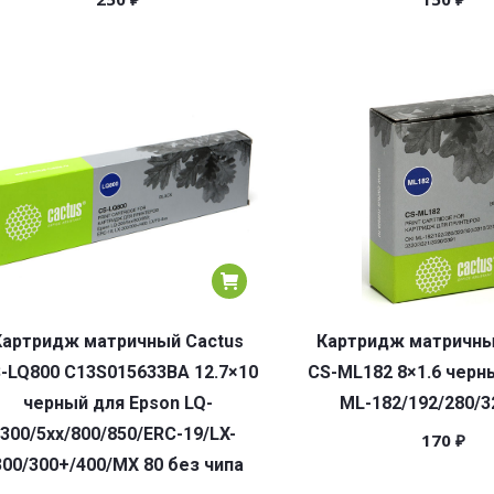
Картридж матричный Cactus
Картридж матричны
-LQ800 C13S015633BA 12.7×10
CS-ML182 8×1.6 черн
черный для Epson LQ-
ML-182/192/280/3
300/5xx/800/850/ERC-19/LX-
170
₽
300/300+/400/MX 80 без чипа