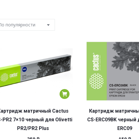
Картридж матричный Cactus
Картридж матричны
-PR2 7×10 черный для Olivetti
CS-ERC09BK черный 
PR2/PR2 Plus
ERC09
250
₽
150
₽