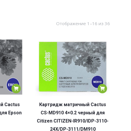
Сортировк
Отображение 1–16 из 36
по
популярн
й Cactus
Картридж матричный Cactus
для Epson
CS-MD910 4×0.2 черный для
Citizen CITIZEN-IR910/IDP-3110-
24X/DP-3111/DM910