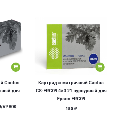
й Cactus
Картридж матричный Cactus
ерный для
CS-ERC09 4×0.21 пурпурный для
Epson ERC09
9/VP80K
150
₽