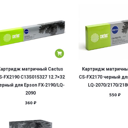
Картридж матричный Cactus
Картридж матричны
S-FX2190 C13S015327 12.7×32
CS-FX2170 черный дл
ерный для Epson FX-2190/LQ-
LQ-2070/2170/218
2090
550
₽
360
₽