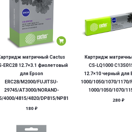
Картридж матричный Cactus
Картридж матричны
S-ERC28 12.7×3.1 фиолетовый
CS-LQ1000 C13S01
для Epson
12.7×10 черный для 
ERC28/M2000/FUJITSU-
1000/1050/1070/1170/
29745/AT3000/NORAND-
1000/1050/1070/11
5/4000/4815/4820/DP815/NP815
280
₽
180
₽