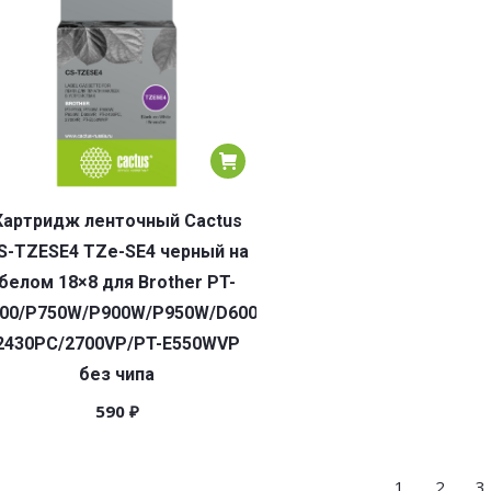
Картридж ленточный Cactus
S-TZESE4 TZe-SE4 черный на
белом 18×8 для Brother PT-
00/P750W/P900W/P950W/D600VP/PT-
2430PC/2700VP/PT-E550WVP
без чипа
590
₽
1
2
3