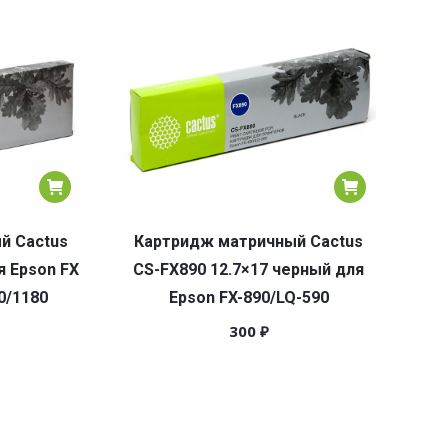
й Cactus
Картридж матричный Cactus
я Epson FX
CS-FX890 12.7×17 черный для
0/1180
Epson FX-890/LQ-590
300
₽