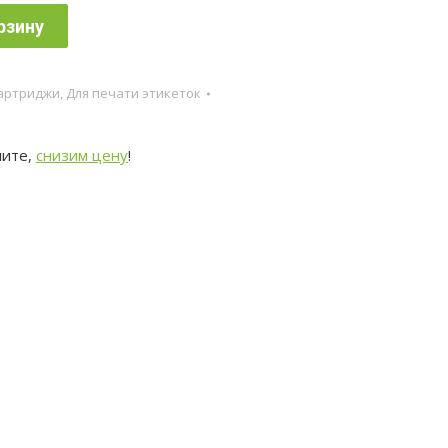
рзину
артриджи
,
Для печати этикеток
ните,
снизим цену
!