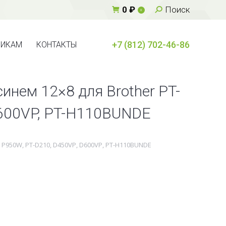
Поиск:
0
₽
Поиск
0
+7 (812) 702-46-86
ВИКАМ
КОНТАКТЫ
+7 (812) 702-46-86
ВИКАМ
КОНТАКТЫ
инем 12×8 для Brother PT-
D600VP, PT-H110BUNDE
 P950W, PT-D210, D450VP, D600VP, PT-H110BUNDE