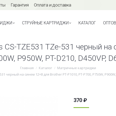
аты
Гарантия
Оплата и доставка
ТРИДЖИ
СТРУЙНЫЕ КАРТРИДЖИ
КАТАЛОГ
ОПТО
РИДЖИ
СТРУЙНЫЕ КАРТРИДЖИ
КАТАЛОГ
ОПТО
 CS-TZE531 TZe-531 черный на с
900W, P950W, PT-D210, D450VP, 
Главная
Каталог
Матричные картриджи
31 черный на синем 12×8 для Brother PT-P1010, PT-P700, P750W, P900W,
370
₽