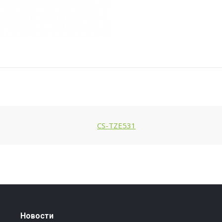
P1010,
PT-
P700,
P750W,
P900W,
P950W,
PT-
D210,
D450VP,
CS-TZE531
D600VP,
PT-
H110BUNDE
Новости