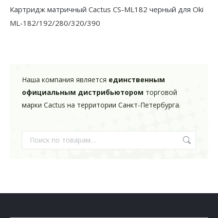
ML-
Картридж матричный Cactus CS-ML182 черный для Oki
182/192/280/320/390
ML-182/192/280/320/390
Наша компания является
единственным
официальным дистрибьютором
торговой
марки Cactus на территории Санкт-Петербурга.