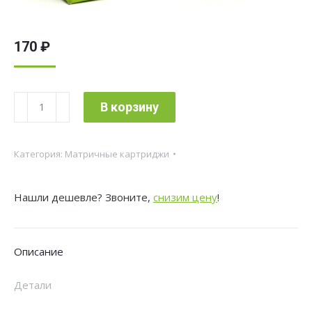
170
₽
Количество
В корзину
товара
Картридж
Категория:
Матричные картриджи
матричный
Cactus
Нашли дешевле? Звоните,
снизим цену
!
CS-
ML182
8x1.6
Описание
черный
для
Детали
Oki