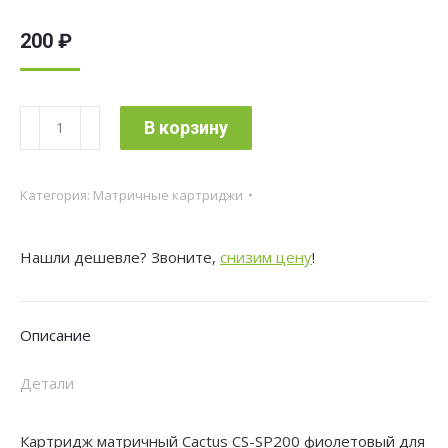
200
₽
Количество
В корзину
товара
Картридж
Категория:
Матричные картриджи
матричный
Cactus
Нашли дешевле? Звоните,
снизим цену
!
CS-
SP200
12.7x3
Описание
фиолетовый
для
Детали
Star
SP200/212FC/212FD/242/298
Картридж матричный Cactus CS-SP200 фиолетовый для