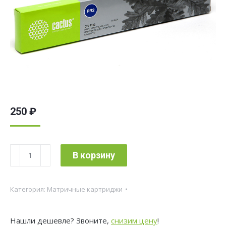
250
₽
Количество
В корзину
товара
Картридж
Категория:
Матричные картриджи
матричный
Cactus
Нашли дешевле? Звоните,
снизим цену
!
CS-