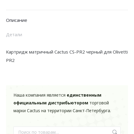
PR2
7x10
Описание
черный
для
Детали
Olivetti
PR2/PR2
Картридж матричный Cactus CS-PR2 черный для Olivetti
Plus
PR2
Наша компания является
единственным
официальным дистрибьютором
торговой
марки Cactus на территории Санкт-Петербурга.