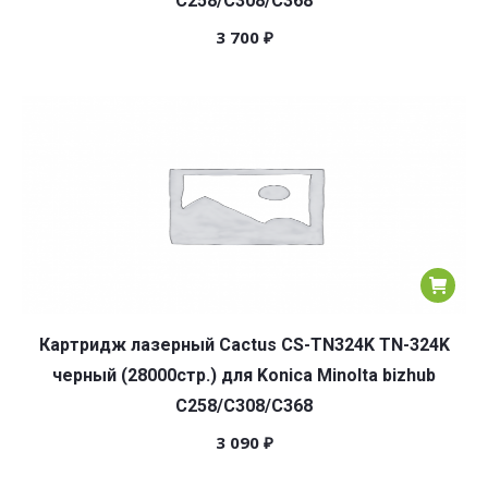
C258/C308/C368
3 700
₽
Картридж лазерный Cactus CS-TN324K TN-324K
черный (28000стр.) для Konica Minolta bizhub
C258/C308/C368
3 090
₽