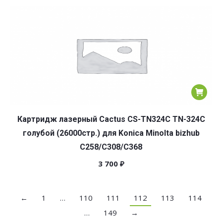
Картридж лазерный Cactus CS-TN324C TN-324C
голубой (26000стр.) для Konica Minolta bizhub
C258/C308/C368
3 700
₽
←
1
…
110
111
112
113
114
…
149
→