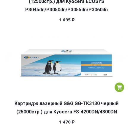
(12500стр.) для Kyocera ECOSYS
P3045dn/P3050dn/P3055dn/P3060dn
1 695
₽
Картридж лазерный G&G GG-TK3130 черный
(25000стр.) для Kyocera FS-4200DN/4300DN
1 470
₽