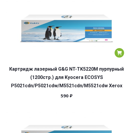
популярности
Картридж лазерный G&G NT-TK5220M пурпурный
(1200стр.) для Kyocera ECOSYS
P5021cdn/P5021cdw/M5521cdn/M5521cdw Xerox
590
₽