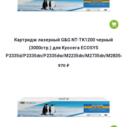
Картридж лазерный G&G NT-TK1200 черный
(3000стр.) для Kyocera ECOSYS
P2335d/P2335dn/P2335dw/M2235dn/M2735dn/M2835dw
970
₽