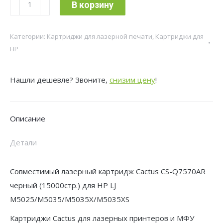
Количество
В корзину
товара
Картридж
Категории:
Картриджи для лазерной печати
,
Картриджи для
лазерный
HP
Cactus
CS-
Нашли дешевле? Звоните,
снизим цену
!
Q7570AR
черный
(15000стр.)
Описание
для
HP
Детали
LJ
M5025/M5035/M5035X/M5035XS
Совместимый лазерный картридж Cactus CS-Q7570AR
черный (15000стр.) для HP LJ
M5025/M5035/M5035X/M5035XS
Картриджи Cactus для лазерных принтеров и МФУ