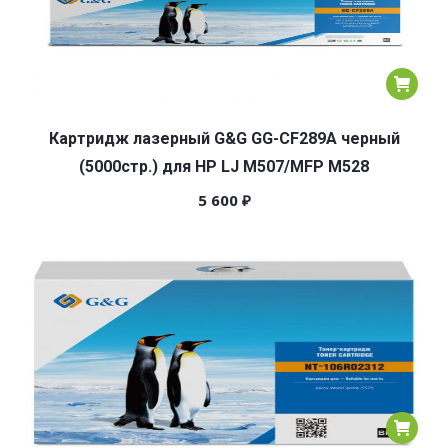
Картридж лазерный G&G GG-CF289A черный
(5000стр.) для HP LJ M507/MFP M528
5 600
₽