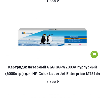
1 550
₽
Картридж лазерный G&G GG-W2003A пурпурный
(6000стр.) для HP Color LaserJet Enterprise M751dn
6 500
₽