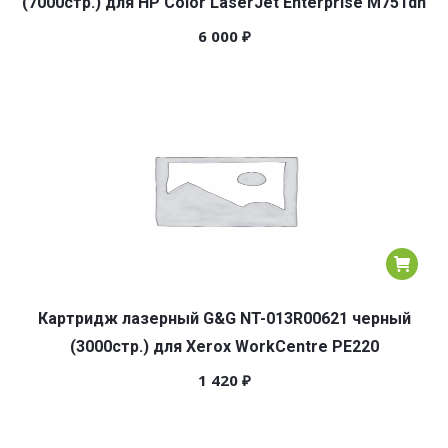
(7000стр.) для HP Color LaserJet Enterprise M751dn
6 000
₽
Картридж лазерный G&G NT-013R00621 черный
(3000стр.) для Xerox WorkCentre PE220
1 420
₽