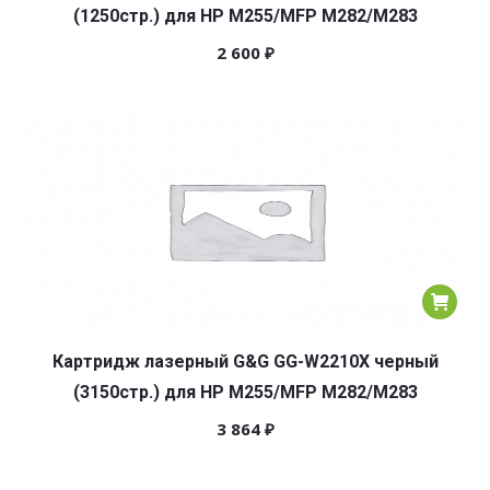
(1250стр.) для HP M255/MFP M282/M283
2 600
₽
Картридж лазерный G&G GG-W2210X черный
(3150стр.) для HP M255/MFP M282/M283
3 864
₽