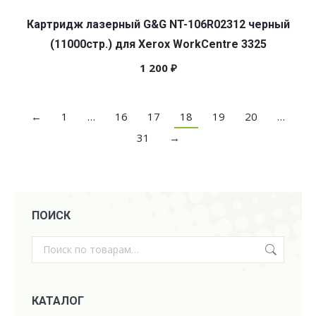
Картридж лазерный G&G NT-106R02312 черный
(11000стр.) для Xerox WorkCentre 3325
1 200
₽
←
1
…
16
17
18
19
20
…
31
→
ПОИСК
КАТАЛОГ