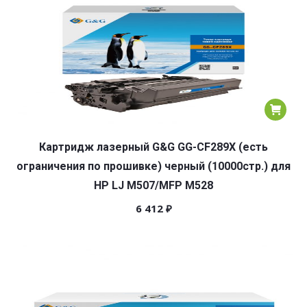
Картридж лазерный G&G GG-CF289X (есть
ограничения по прошивке) черный (10000стр.) для
HP LJ M507/MFP M528
6 412
₽