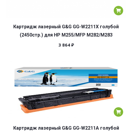
Картридж лазерный G&G GG-W2211X голубой
(2450стр.) для HP M255/MFP M282/M283
3 864
₽
Картридж лазерный G&G GG-W2211A голубой