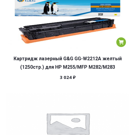
Картридж лазерный G&G GG-W2212A желтый
(1250стр.) для HP M255/MFP M282/M283
3 024
₽