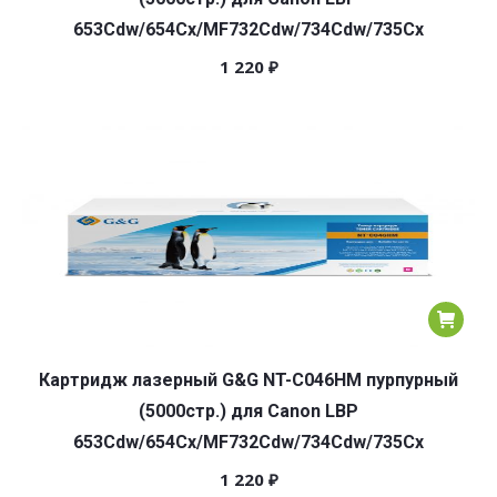
653Cdw/654Cx/MF732Cdw/734Cdw/735Cx
1 220
₽
Картридж лазерный G&G NT-C046HM пурпурный
(5000стр.) для Canon LBP
653Cdw/654Cx/MF732Cdw/734Cdw/735Cx
1 220
₽