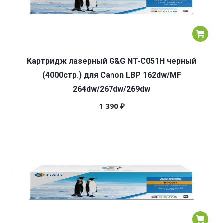
Картридж лазерный G&G NT-C051H черный
(4000стр.) для Canon LBP 162dw/MF
264dw/267dw/269dw
1 390
₽