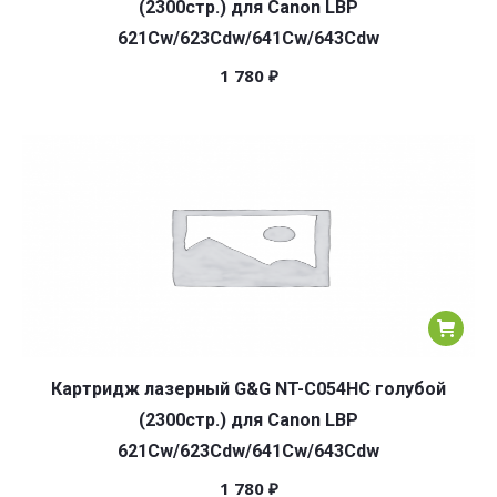
(2300стр.) для Canon LBP
621Cw/623Cdw/641Cw/643Cdw
1 780
₽
Картридж лазерный G&G NT-C054HC голубой
(2300стр.) для Canon LBP
621Cw/623Cdw/641Cw/643Cdw
1 780
₽