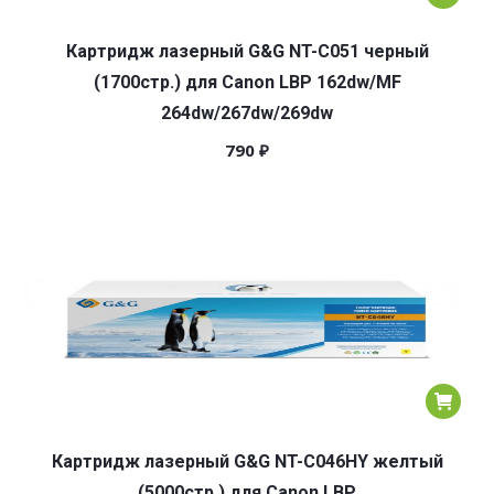
Картридж лазерный G&G NT-C051 черный
(1700стр.) для Canon LBP 162dw/MF
264dw/267dw/269dw
790
₽
Картридж лазерный G&G NT-C046HY желтый
(5000стр.) для Canon LBP