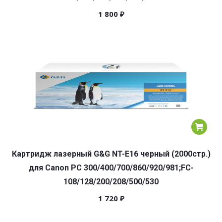
1 800
₽
Картридж лазерный G&G NT-E16 черный (2000стр.)
для Canon PC 300/400/700/860/920/981;FC-
108/128/200/208/500/530
1 720
₽