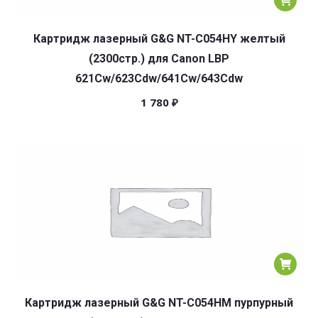
Картридж лазерный G&G NT-C054HY желтый
(2300стр.) для Canon LBP
621Cw/623Cdw/641Cw/643Cdw
1 780
₽
Картридж лазерный G&G NT-C054HM пурпурный