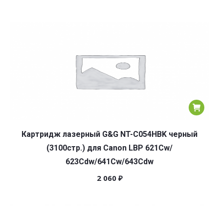
Картридж лазерный G&G NT-C054HBK черный
(3100стр.) для Canon LBP 621Cw/
623Cdw/641Cw/643Cdw
2 060
₽