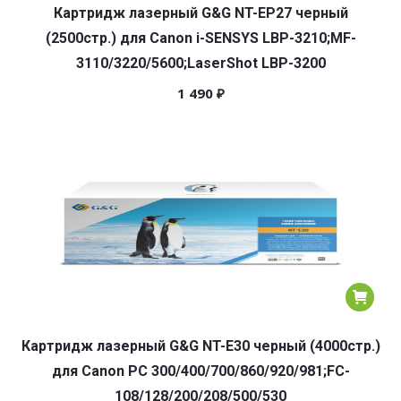
Картридж лазерный G&G NT-EP27 черный
(2500стр.) для Canon i-SENSYS LBP-3210;MF-
3110/3220/5600;LaserShot LBP-3200
1 490
₽
Картридж лазерный G&G NT-E30 черный (4000стр.)
для Canon PC 300/400/700/860/920/981;FC-
108/128/200/208/500/530