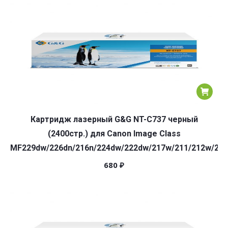
Картридж лазерный G&G NT-C737 черный
(2400стр.) для Canon Image Class
MF229dw/226dn/216n/224dw/222dw/217w/211/212w/22
680
₽