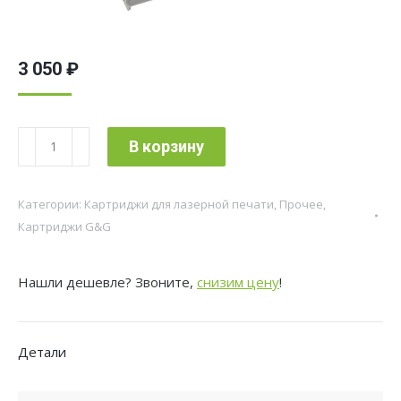
3 050
₽
Количество
В корзину
товара
Картридж
Категории:
Картриджи для лазерной печати
,
Прочее
,
лазерный
Картриджи G&G
G&G
GG-
Нашли дешевле? Звоните,
снизим цену
!
CF259A
(есть
ограничения
Детали
по
прошивке)