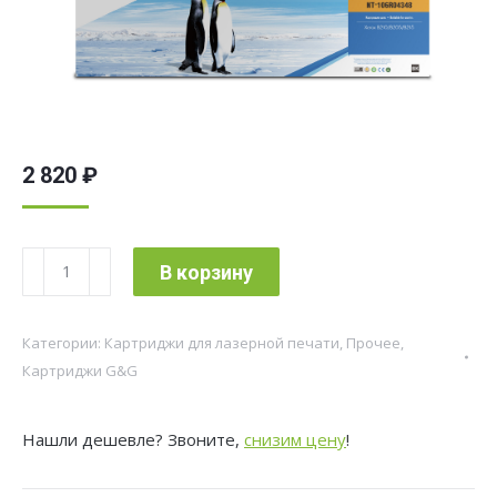
2 820
₽
Количество
В корзину
товара
Картридж
Категории:
Картриджи для лазерной печати
,
Прочее
,
лазерный
Картриджи G&G
G&G
GG-
Нашли дешевле? Звоните,
снизим цену
!
106R04348
черный