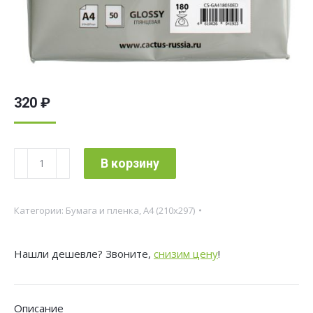
320
₽
Количество
В корзину
товара
Фотобумага
Категории:
Бумага и пленка
,
A4 (210x297)
Cactus
CS-
Нашли дешевле? Звоните,
снизим цену
!
GA418050ED
A4/180г/
м2/50л./
Описание