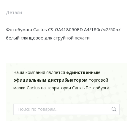
белый
глянцевое
Детали
для
струйной
Фотобумага Cactus CS-GA418050ED A4/180г/м2/50л./
печати
белый глянцевое для струйной печати
Наша компания является
единственным
официальным дистрибьютором
торговой
марки Cactus на территории Санкт-Петербурга.