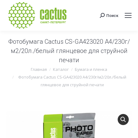
Поиск
Поиск:
Фотобумага Cactus CS-GA423020 A4/230г/
м2/20л./белый глянцевое для струйной
печати
Вы здесь:
Главная
Каталог
Бумага и пленка
Фотобумага Cactus CS-GA423020 A4/230г/м2/20л./белый
глянцевое для струйной печати