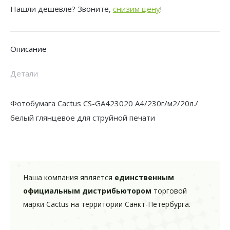
Нашли дешевле? Звоните,
снизим цену
!
GA423020
A4/230г/
м2/20л./
Описание
белый
глянцевое
Детали
для
струйной
Фотобумага Cactus CS-GA423020 A4/230г/м2/20л./
печати
белый глянцевое для струйной печати
Наша компания является
единственным
официальным дистрибьютором
торговой
марки Cactus на территории Санкт-Петербурга.