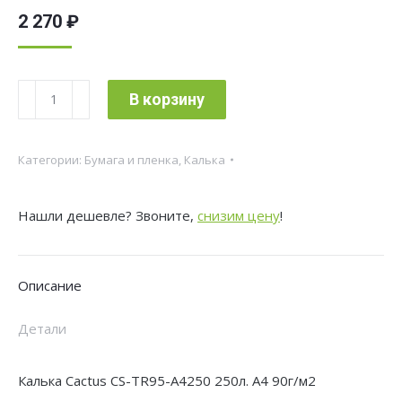
2 270
₽
Количество
В корзину
товара
Калька
Категории:
Бумага и пленка
,
Калька
Cactus
CS-
Нашли дешевле? Звоните,
снизим цену
!
TR95-
A4250
A4/95г/
Описание
м2/250л.
универсальная
Детали
Калька Cactus CS-TR95-A4250 250л. A4 90г/м2