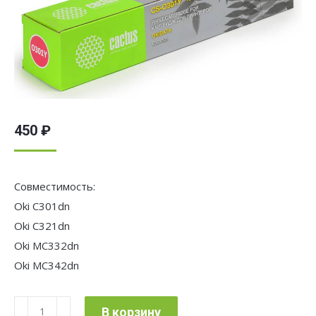
450
₽
Совместимость:
Oki C301dn
Oki C321dn
Oki MC332dn
Oki MC342dn
Количество
В корзину