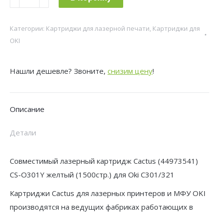
товара
Картридж
Категории:
Картриджи для лазерной печати
,
Картриджи для
лазерный
OKI
Cactus
44973541
Нашли дешевле? Звоните,
снизим цену
!
CS-
O301Y
44973541
Описание
желтый
(1500стр.)
Детали
для
Oki
Совместимый лазерный картридж Cactus (44973541)
C301/321
CS-O301Y желтый (1500стр.) для Oki C301/321
Картриджи Cactus для лазерных принтеров и МФУ OKI
производятся на ведущих фабриках работающих в