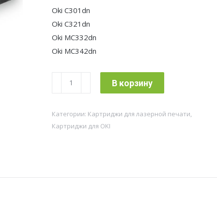
Oki C301dn
Oki C321dn
Oki MC332dn
Oki MC342dn
Количество
В корзину
товара
Картридж
Категории:
Картриджи для лазерной печати
,
лазерный
Картриджи для OKI
Cactus
44973542
CS-
O301M
44973542
пурпурный
(1500стр.)