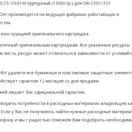
) CS-O301M пурпурный (1500стр.) для Oki C301/321
для
 OKI производятся на ведущих фабриках работающих в
Oki
ства.
C301/321
 конструкцией оригинального картриджа.
огичный оригинальным картриджам. Все указанные ресурсы
 листа, ресурс может отличаться в зависимости от условий 
МФУ удалите все бумажные и пластиковые защитные элемент
ействует гарантия 12 месяцев со дня продажи.
жей лишает Вас официальной гарантии.
творить потребности в расходных материалах владельцев ка
 Если у Вас не получилось найти нужные расходные материа
телефону и мы с радостью поможем Вам подобрать необходим