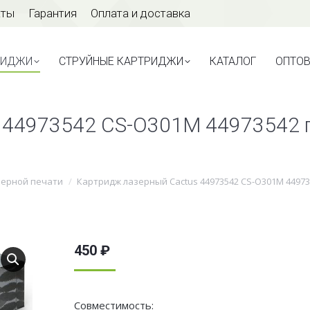
аты
Гарантия
Оплата и доставка
ТРИДЖИ
СТРУЙНЫЕ КАРТРИДЖИ
КАТАЛОГ
ОПТО
РИДЖИ
СТРУЙНЫЕ КАРТРИДЖИ
КАТАЛОГ
ОПТО
 44973542 CS-O301M 44973542 п
зерной печати
Картридж лазерный Cactus 44973542 CS-O301M 449735
450
₽
Совместимость: