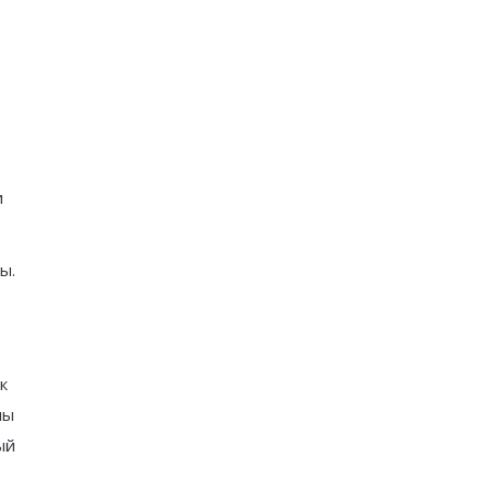
и
ы.
к
лы
ый