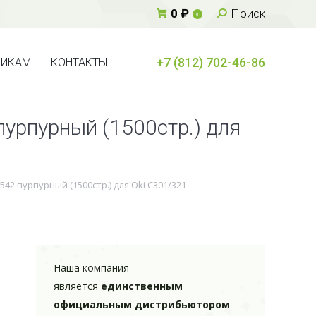
Поиск:
0
₽
Поиск
0
+7 (812) 702-46-86
ВИКАМ
КОНТАКТЫ
+7 (812) 702-46-86
ВИКАМ
КОНТАКТЫ
урпурный (1500стр.) для
42 пурпурный (1500стр.) для Oki C301/321
Наша компания
является
единственным
официальным дистрибьютором