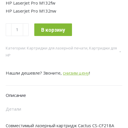
HP LaserJet Pro M132fw
HP LaserJet Pro M132nw
Количество
В корзину
товара
Картридж
Категории:
Картриджи для лазерной печати
,
Картриджи для
лазерный
HP
Cactus
CS-
Нашли дешевле? Звоните,
снизим цену
!
CF218A
CF218A
черный
Описание
(1400стр.)
для
Детали
HP
LJ
Совместимый лазерный картридж Cactus CS-CF218A