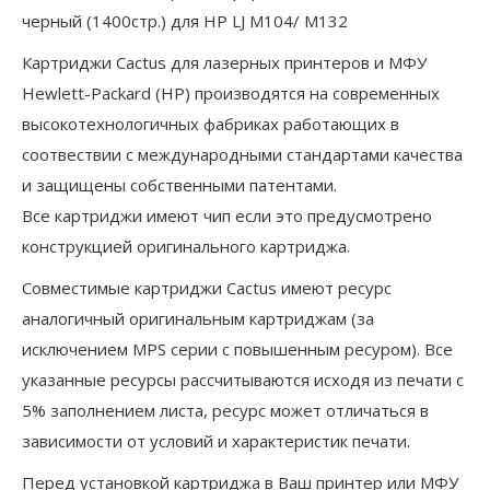
M104a/M104w/M132a/M132fn/M132fw/M132nw
черный (1400стр.) для HP LJ M104/ M132
Картриджи Cactus для лазерных принтеров и МФУ
Hewlett-Packard (HP) производятся на современных
высокотехнологичных фабриках работающих в
соотвествии с международными стандартами качества
и защищены собственными патентами.
Все картриджи имеют чип если это предусмотрено
конструкцией оригинального картриджа.
Совместимые картриджи Cactus имеют ресурс
аналогичный оригинальным картриджам (за
исключением MPS серии с повышенным ресуром). Все
указанные ресурсы рассчитываются исходя из печати с
5% заполнением листа, ресурс может отличаться в
зависимости от условий и характеристик печати.
Перед установкой картриджа в Ваш принтер или МФУ