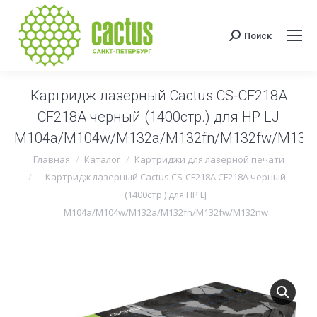
Поиск
Поиск:
Картридж лазерный Cactus CS-CF218A
CF218A черный (1400стр.) для HP LJ
M104a/M104w/M132a/M132fn/M132fw/M132
Вы здесь:
Главная
Каталог
Картриджи для лазерной печати
Картридж лазерный Cactus CS-CF218A CF218A черный
(1400стр.) для HP LJ
M104a/M104w/M132a/M132fn/M132fw/M132nw