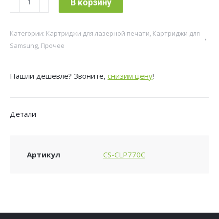
В корзину
товара
Картридж
Категории:
Картриджи для лазерной печати
,
Картриджи для
лазерный
Samsung
,
Прочее
Cactus
CS-
Нашли дешевле? Звоните,
снизим цену
!
CLP770C
CLT-
C609S
Детали
голубой
(7000стр.)
для
Артикул
CS-CLP770C
Samsung
CLP
770/770ND/775/775ND