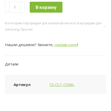
Количество
В корзину
товара
Картридж
Категории:
Картриджи для лазерной печати
,
Картриджи для
лазерный
Samsung
,
Прочее
Cactus
CS-
Нашли дешевле? Звоните,
снизим цену
!
CLT-
C506L
CLT-
Детали
C506L
голубой
(3500стр.)
Артикул
CS-CLT-C506L
для
Samsung
CLP
680/CLX