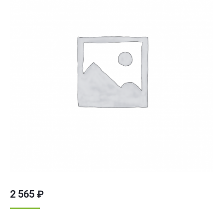
2 565
₽