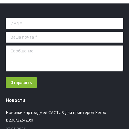
6260/6260FD/6260FR
Имя *
Ваша почта *
Сообщение
Отправить
Новости
Новинки картриджей CACTUS для принтеров Xerox
B230/225/235!
07.05.2026