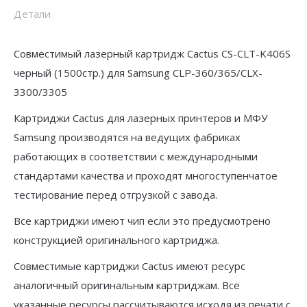
черный
Детали
(1500стр.)
для
Совместимый лазерный картридж Cactus CS-CLT-K406S
Samsung
черный (1500стр.) для Samsung CLP-360/365/CLX-
CLP-
3300/3305
360/365/CLX-
Картриджи Cactus для лазерных принтеров и МФУ
3300/3305
Samsung производятся на ведущих фабриках
работающих в соответствии с международными
стандартами качества и проходят многоступенчатое
тестирование перед отгрузкой с завода.
Все картриджи имеют чип если это предусмотрено
конструкцией оригинального картриджа.
Совместимые картриджи Cactus имеют ресурс
аналогичный оригинальным картриджам. Все
указанные ресурсы рассчитываются исходя из печати с