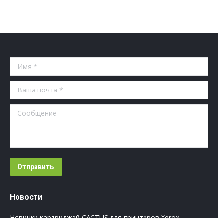
Имя *
Ваша почта *
Сообщение
Отправить
Новости
Новинки картриджей CACTUS для принтеров Xerox