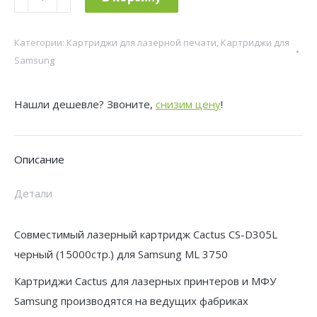
товара
Картридж
Категории:
Картриджи для лазерной печати
,
Картриджи для
лазерный
Samsung
Cactus
CS-
Нашли дешевле? Звоните,
снизим цену
!
D305L
MLT-
D305L
Описание
черный
(15000стр.)
Детали
для
Samsung
Совместимый лазерный картридж Cactus CS-D305L
ML
черный (15000стр.) для Samsung ML 3750
3750
Картриджи Cactus для лазерных принтеров и МФУ
Samsung производятся на ведущих фабриках