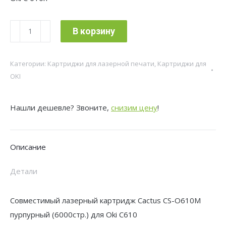
Количество
В корзину
товара
Картридж
Категории:
Картриджи для лазерной печати
,
Картриджи для
лазерный
OKI
Cactus
CS-
Нашли дешевле? Звоните,
снизим цену
!
O610M
44315322
пурпурный
Описание
(6000стр.)
для
Детали
Oki
C610
Совместимый лазерный картридж Cactus CS-O610M
пурпурный (6000стр.) для Oki C610