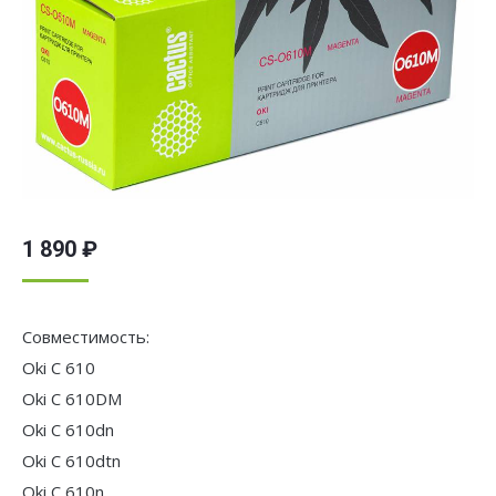
1 890
₽
Совместимость:
Oki C 610
Oki C 610DM
Oki C 610dn
Oki C 610dtn
Oki C 610n