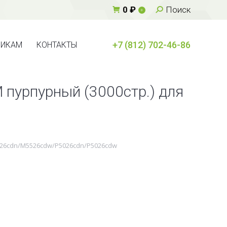
Поиск:
0
₽
Поиск
0
+7 (812) 702-46-86
ВИКАМ
КОНТАКТЫ
+7 (812) 702-46-86
ВИКАМ
КОНТАКТЫ
 пурпурный (3000стр.) для
M5526cdn/M5526cdw/P5026cdn/P5026cdw