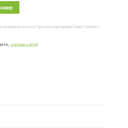
рзину
я лазерной печати
,
Прочее
,
Картриджи Static Control
ните,
снизим цену
!
P5026cdn/P5026cdw