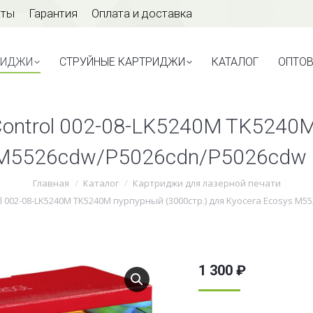
аты
Гарантия
Оплата и доставка
ТРИДЖИ
СТРУЙНЫЕ КАРТРИДЖИ
КАТАЛОГ
ОПТО
РИДЖИ
СТРУЙНЫЕ КАРТРИДЖИ
КАТАЛОГ
ОПТО
Control 002-08-LK5240M TK5240M
/M5526cdw/P5026cdn/P5026cdw
Главная
Каталог
Картриджи для лазерной печати
l 002-08-LK5240M TK5240M пурпурный (3000стр.) для Kyocera Ecosys 
1 300
₽