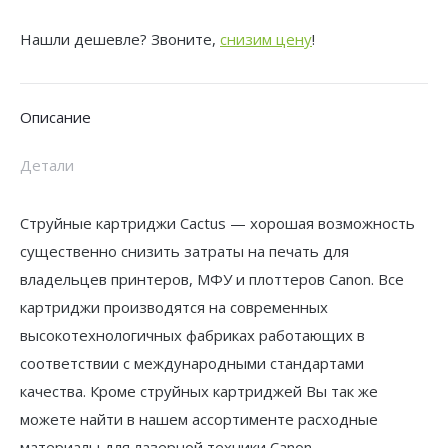
CS-
Нашли дешевле? Звоните,
снизим цену
!
PFI107BK
PFI-
107
Описание
BK
черный
Детали
(130мл)
для
Струйные картриджи Cactus — хорошая возможность
Canon
существенно снизить затраты на печать для
IP
владельцев принтеров, МФУ и плоттеров Canon. Все
iPF670/iPF680/iPF685/iPF770/iPF780/iPF785/
картриджи производятся на современных
с
высокотехнологичных фабриках работающих в
чипом
соответствии с международными стандартами
качества. Кроме струйных картриджей Вы так же
можете найти в нашем ассортименте расходные
материалы для лазерной техники Canon.