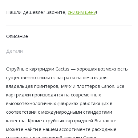
CS-
Нашли дешевле? Звоните,
снизим цену
!
PFI107C
PFI-
107
Описание
C
синий
Детали
(130мл)
для
Струйные картриджи Cactus — хорошая возможность
Canon
существенно снизить затраты на печать для
IP
владельцев принтеров, МФУ и плоттеров Canon. Все
iPF670/iPF680/iPF685/iPF770/iPF780/iPF785/
картриджи производятся на современных
с
высокотехнологичных фабриках работающих в
чипом
соответствии с международными стандартами
качества. Кроме струйных картриджей Вы так же
можете найти в нашем ассортименте расходные
материалы для лазерной техники Canon.