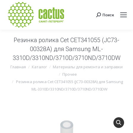
Поиск
Поиск:
Резинка ролика Cet CET341055 (JC73-
00328A) для Samsung ML-
3310D/3310ND/3710D/3710ND/3710DW
Вы здесь:
Главная
Каталог
Материалы для ремонта и заправки
Прочее
Резинка ролика Cet CET341055 (JC73-00328A) для Samsung
ML-3310D/3310ND/3710D/3710ND/3710DW