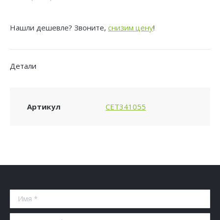
ролика
Cet
Нашли дешевле? Звоните,
снизим цену
!
CET341055
(JC73-
00328A)
Детали
для
Samsung
ML-
Артикул
CET341055
3310D/3310ND/3710D/3710ND/3710DW
Имя *
Ваша почта *