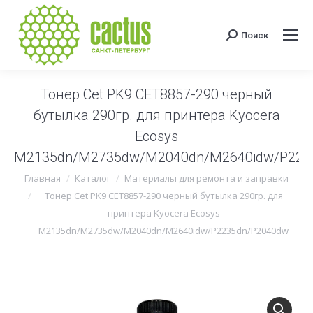
Поиск
Поиск:
Тонер Cet PK9 CET8857-290 черный
бутылка 290гр. для принтера Kyocera
Ecosys
M2135dn/M2735dw/M2040dn/M2640idw/P223
Вы здесь:
Главная
Каталог
Материалы для ремонта и заправки
Тонер Cet PK9 CET8857-290 черный бутылка 290гр. для
принтера Kyocera Ecosys
M2135dn/M2735dw/M2040dn/M2640idw/P2235dn/P2040dw