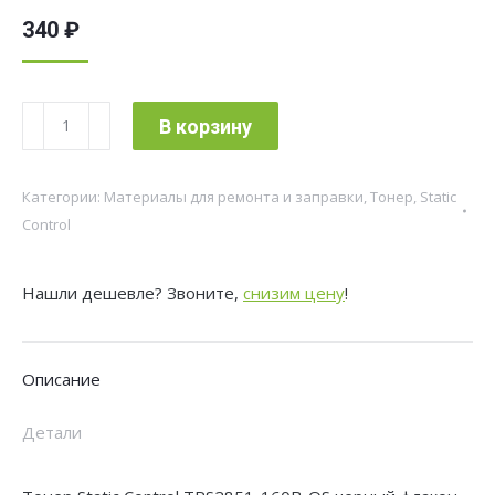
340
₽
Количество
В корзину
товара
Тонер
Категории:
Материалы для ремонта и заправки
,
Тонер
,
Static
Static
Control
Control
TRS2851-
Нашли дешевле? Звоните,
снизим цену
!
160B-
OS
черный
Описание
флакон
160гр.
Детали
для
принтера