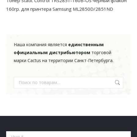
Тонер Static Control TRS2851-160B-OS черный флакон
Samsung
160гр. для принтера Samsung ML2850D/2851ND
ML2850D/2851ND
Наша компания является
единственным
официальным дистрибьютором
торговой
марки Cactus на территории Санкт-Петербурга.
Имя *