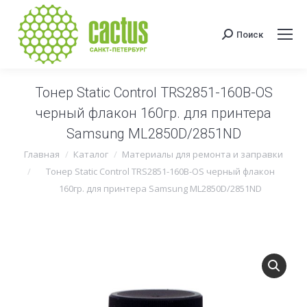
Поиск
Поиск:
Тонер Static Control TRS2851-160B-OS
черный флакон 160гр. для принтера
Samsung ML2850D/2851ND
Вы здесь:
Главная
Каталог
Материалы для ремонта и заправки
Тонер Static Control TRS2851-160B-OS черный флакон
160гр. для принтера Samsung ML2850D/2851ND