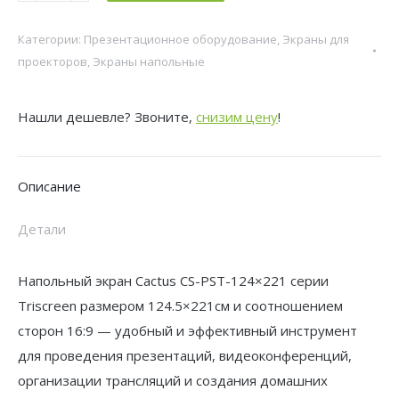
Экран
Категории:
Презентационное оборудование
,
Экраны для
Cactus
проекторов
,
Экраны напольные
100"
124.5x221см
Нашли дешевле? Звоните,
снизим цену
!
Triscreen
CS-
PST-
Описание
124x221
16:9
Детали
напольный
рулонный
Напольный экран Cactus CS-PST-124×221 серии
черный
Triscreen размером 124.5×221см и соотношением
сторон 16:9 — удобный и эффективный инструмент
для проведения презентаций, видеоконференций,
организации трансляций и создания домашних