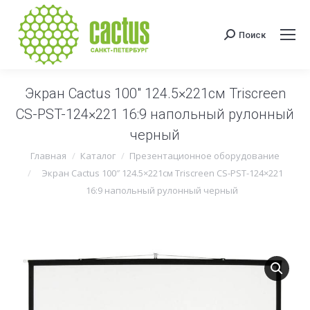
Поиск
Поиск:
Экран Cactus 100″ 124.5×221см Triscreen
CS-PST-124×221 16:9 напольный рулонный
черный
Вы здесь:
Главная
Каталог
Презентационное оборудование
Экран Cactus 100″ 124.5×221см Triscreen CS-PST-124×221
16:9 напольный рулонный черный