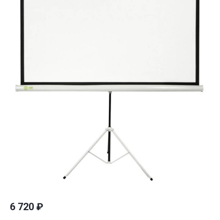
6 720
₽