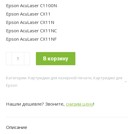
Epson AcuLaser C1100N
Epson AcuLaser CX11
Epson AcuLaser CX11N
Epson AcuLaser CX11NC
Epson AcuLaser CX11NF
Количество
В корзину
товара
Картридж
Категории:
Картриджи для лазерной печати
,
Картриджи для
лазерный
Epson
Cactus
CS-
Нашли дешевле? Звоните,
снизим цену
!
EPS188
S050188
пурпурный
Описание
(4000стр.)