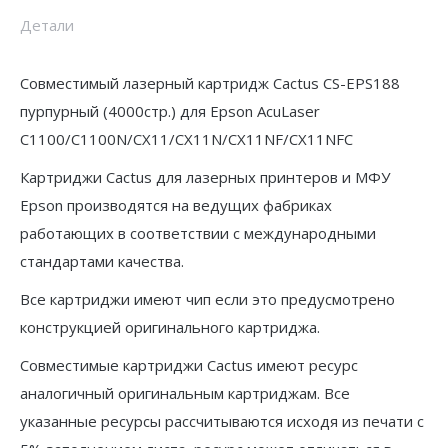
для
Детали
Epson
AcuLaser
Совместимый лазерный картридж Cactus CS-EPS188
C1100/C1100N/CX11/CX11N/CX11NF/CX11NFC
пурпурный (4000стр.) для Epson AcuLaser
C1100/C1100N/CX11/CX11N/CX11NF/CX11NFC
Картриджи Cactus для лазерных принтеров и МФУ
Epson производятся на ведущих фабриках
работающих в соответствии с международными
стандартами качества.
Все картриджи имеют чип если это предусмотрено
конструкцией оригинального картриджа.
Совместимые картриджи Cactus имеют ресурс
аналогичный оригинальным картриджам. Все
указанные ресурсы рассчитываются исходя из печати с