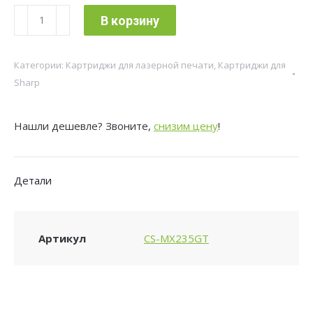
Количество
В корзину
товара
Картридж
Категории:
Картриджи для лазерной печати
,
Картриджи для
лазерный
Sharp
Cactus
CS-
Нашли дешевле? Звоните,
снизим цену
!
MX235GT
черный
(16000стр.)
Детали
для
Sharp
AR-
Артикул
CS-MX235GT
5618/5620/5623;
MX-
M182/M202/M232