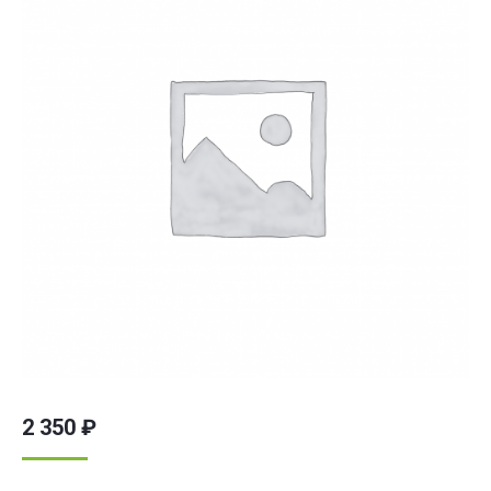
2 350
₽