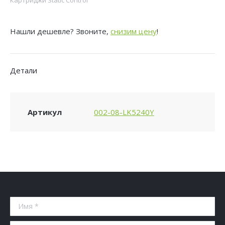
Static
Control
Нашли дешевле? Звоните,
снизим цену
!
002-
08-
LK5240Y
Детали
TK5240Y
желтый
(3000стр.)
Артикул
002-08-LK5240Y
для
Kyocera
Ecosys
M5526cdn/M5526cdw/P5026cdn/P5026cdw
Имя *