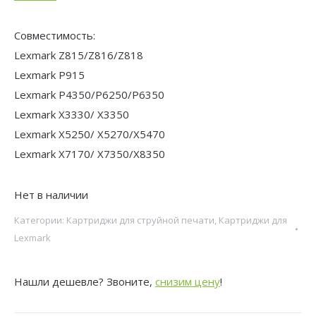
Совместимость:
Lexmark Z815/Z816/Z818
Lexmark P915
Lexmark P4350/P6250/P6350
Lexmark X3330/ X3350
Lexmark X5250/ X5270/X5470
Lexmark X7170/ X7350/X8350
Нет в наличии
Категории:
Картриджи для струйной печати
,
Картриджи для
Lexmark
Нашли дешевле? Звоните,
снизим цену
!