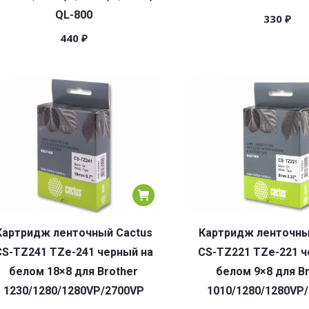
QL-800
330
₽
440
₽
Картридж ленточный Cactus
Картридж ленточны
CS-TZ241 TZe-241 черный на
CS-TZ221 TZe-221 ч
белом 18×8 для Brother
белом 9×8 для B
1230/1280/1280VP/2700VP
1010/1280/1280VP