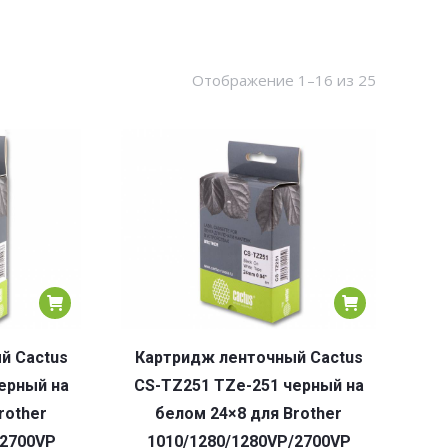
Сортировк
Отображение 1–16 из 25
по
популярн
й Cactus
Картридж ленточный Cactus
ерный на
CS-TZ251 TZe-251 черный на
rother
белом 24×8 для Brother
/2700VP
1010/1280/1280VP/2700VP