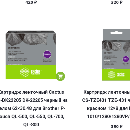
420
₽
320
₽
Картридж ленточный Cactus
Картридж ленточны
-DK22205 DK-22205 черный на
CS-TZE431 TZE-431 
елом 62×30.48 для Brother P-
красном 12×8 для 
ouch QL-500, QL-550, QL-700,
1010/1280/1280VP
QL-800
390
₽