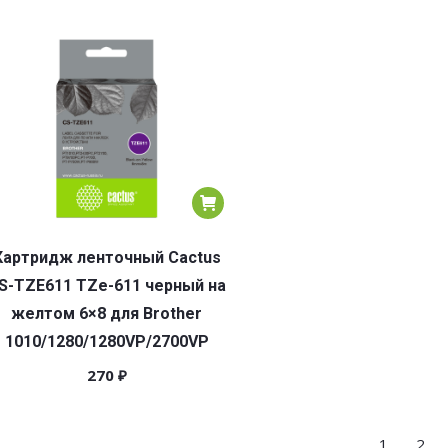
Картридж ленточный Cactus
S-TZE611 TZe-611 черный на
желтом 6×8 для Brother
1010/1280/1280VP/2700VP
270
₽
1
2