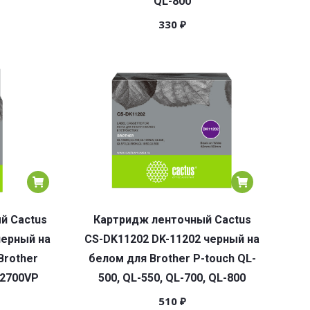
QL-800
330
₽
й Cactus
Картридж ленточный Cactus
черный на
CS-DK11202 DK-11202 черный на
Brother
белом для Brother P-touch QL-
/2700VP
500, QL-550, QL-700, QL-800
510
₽