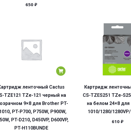
650
₽
Картридж ленточный Cactus
Картридж ленточны
S-TZE121 TZe-121 черный на
CS-TZES251 TZe-S25
озрачном 9×8 для Brother PT-
на белом 24×8 для 
1010, PT-P700, P750W, P900W,
1010/1280/1280VP
50W, PT-D210, D450VP, D600VP,
610
₽
PT-H110BUNDE