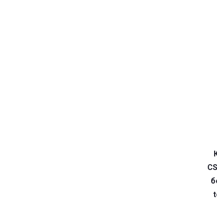
CS
б
t