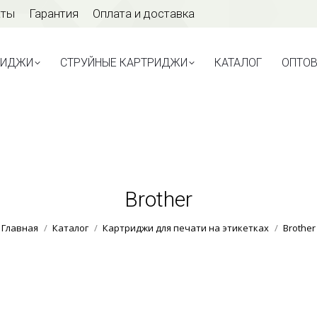
аты
Гарантия
Оплата и доставка
ТРИДЖИ
СТРУЙНЫЕ КАРТРИДЖИ
КАТАЛОГ
ОПТО
РИДЖИ
СТРУЙНЫЕ КАРТРИДЖИ
КАТАЛОГ
ОПТО
Brother
Вы здесь:
Главная
Каталог
Картриджи для печати на этикетках
Brother