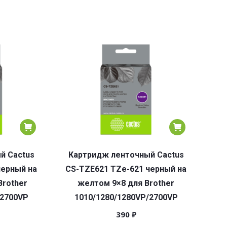
й Cactus
Картридж ленточный Cactus
черный на
CS-TZE621 TZe-621 черный на
Brother
желтом 9×8 для Brother
/2700VP
1010/1280/1280VP/2700VP
390
₽