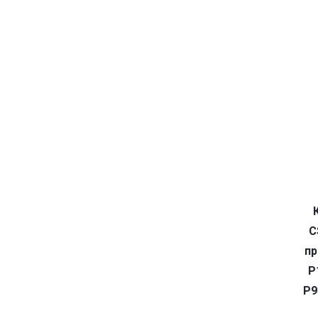
C
пр
P
P9