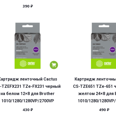
390
₽
Картридж ленточный Cactus
Картридж ленточны
-TZEFX231 TZe-FX231 черный
CS-TZE651 TZe-651 
на белом 12×8 для Brother
желтом 24×8 для 
1010/1280/1280VP/2700VP
1010/1280/1280VP
430
₽
490
₽