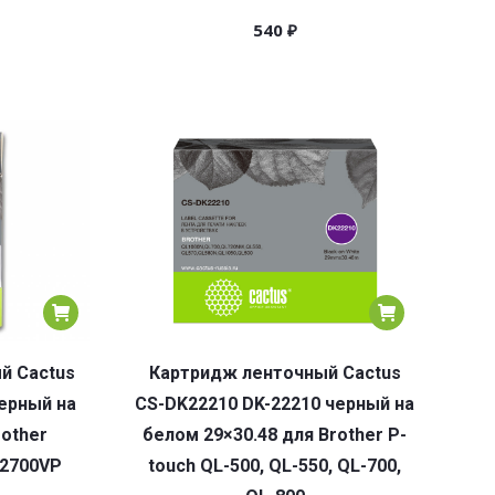
540
₽
й Cactus
Картридж ленточный Cactus
ерный на
CS-DK22210 DK-22210 черный на
rother
белом 29×30.48 для Brother P-
/2700VP
touch QL-500, QL-550, QL-700,