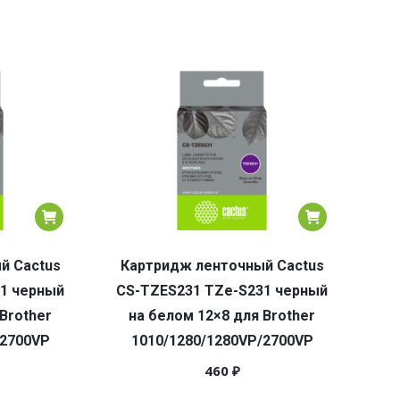
й Cactus
Картридж ленточный Cactus
1 черный
CS-TZES231 TZe-S231 черный
Brother
на белом 12×8 для Brother
/2700VP
1010/1280/1280VP/2700VP
460
₽