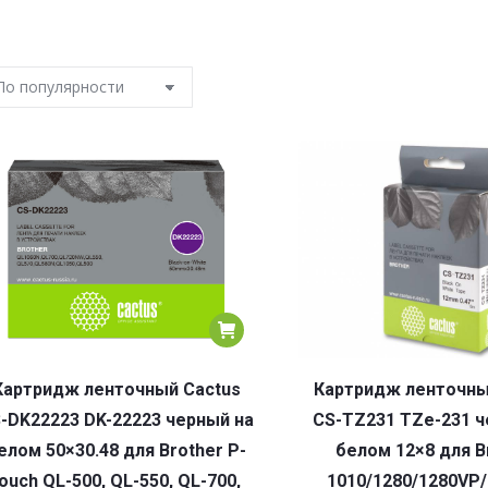
Картридж ленточный Cactus
Картридж ленточны
-DK22223 DK-22223 черный на
CS-TZ231 TZe-231 ч
елом 50×30.48 для Brother P-
белом 12×8 для B
ouch QL-500, QL-550, QL-700,
1010/1280/1280VP