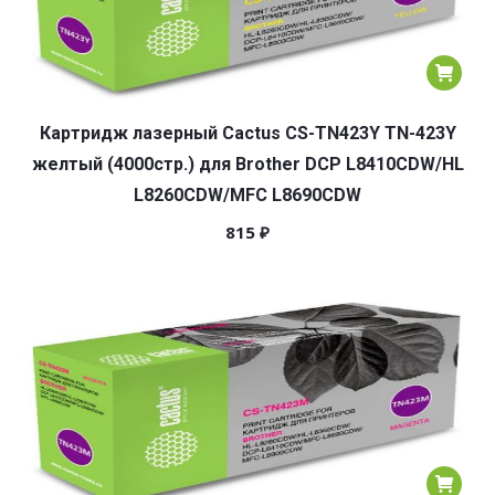
Картридж лазерный Cactus CS-TN423Y TN-423Y
желтый (4000стр.) для Brother DCP L8410CDW/HL
L8260CDW/MFC L8690CDW
815
₽