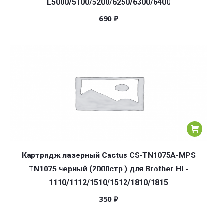
L5000/5100/5200/6250/6300/6400
690
₽
Картридж лазерный Cactus CS-TN1075A-MPS
TN1075 черный (2000стр.) для Brother HL-
1110/1112/1510/1512/1810/1815
350
₽