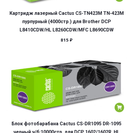
Картридж лазерный Cactus CS-TN423M TN-423M
пурпурный (4000стр.) для Brother DCP
L8410CDW/HL L8260CDW/MFC L8690CDW
815
₽
Блок фотобарабана Cactus CS-DR1095 DR-1095
черный ч/б:10000стр. для DCP 1602/1602R, HL