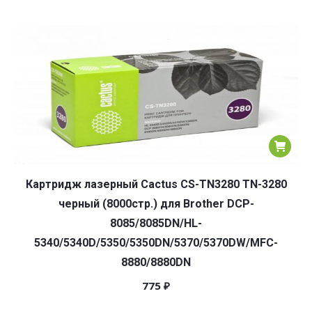
Картридж лазерный Cactus CS-TN3280 TN-3280
черный (8000стр.) для Brother DCP-
8085/8085DN/HL-
5340/5340D/5350/5350DN/5370/5370DW/MFC-
8880/8880DN
775
₽