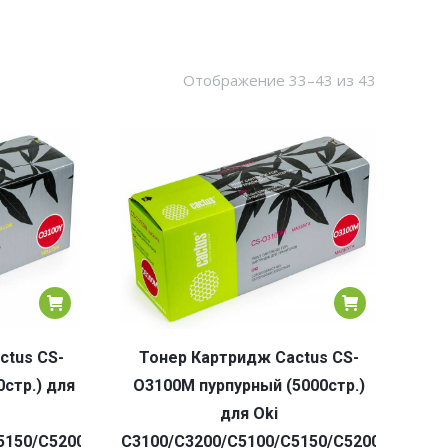
Сортировк
Отображение 33–43 из 43
по
популярн
ctus CS-
Тонер Картридж Cactus CS-
стр.) для
O3100M пурпурный (5000стр.)
для Oki
5150/C5200/C5300/C5400
C3100/C3200/C5100/C5150/C5200/C5300/