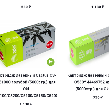
530
₽
1 130
₽
ртридж лазерный Cactus CS-
Картридж лазерный C
3100C голубой (5000стр.) для
O530Y 44469752 
Oki
(5000стр.) для Ok
100/C3200/C5100/C5150/C5200/C5300/C5400
790
₽
1 130
₽