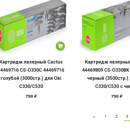
Картридж лазерный Cactus
Картридж лазерный
44469716 CS-O330C 44469716
44469809 CS-O330BK
голубой (3000стр.) для Oki
черный (3500стр.) 
C330/C530
C330/C530 с ч
790
₽
790
₽
←
1
2
3