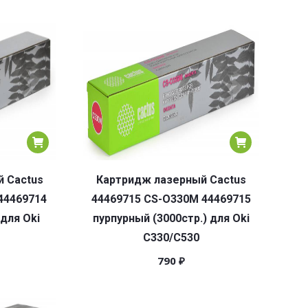
 Cactus
Картридж лазерный Cactus
44469714
44469715 CS-O330M 44469715
для Oki
пурпурный (3000стр.) для Oki
C330/C530
790
₽