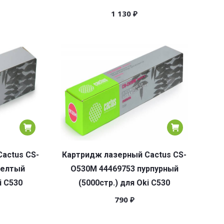
1 130
₽
actus CS-
Картридж лазерный Cactus CS-
желтый
O530M 44469753 пурпурный
i C530
(5000стр.) для Oki C530
790
₽