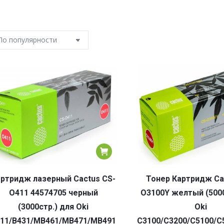
ртридж лазерный Cactus CS-
Тонер Картридж Ca
O411 44574705 черный
O3100Y желтый (5000
(3000стр.) для Oki
Oki
11/B431/MB461/MB471/MB491
C3100/C3200/C5100/C