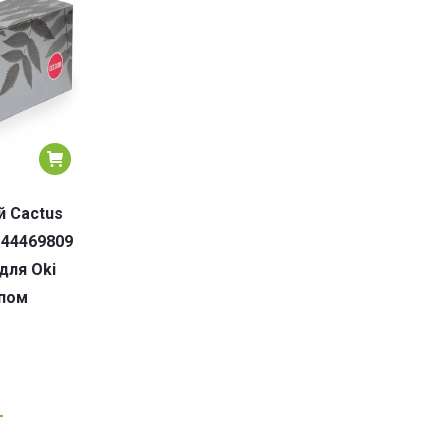
 Cactus
 44469809
для Oki
ипом