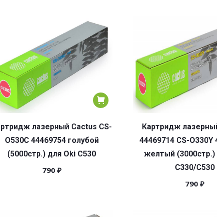
ртридж лазерный Cactus CS-
Картридж лазерный
O530C 44469754 голубой
44469714 CS-O330Y 
(5000стр.) для Oki C530
желтый (3000стр.) 
C330/C530
790
₽
790
₽